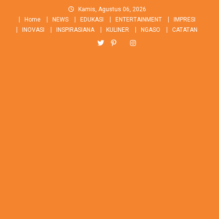
Skip
Kamis, Agustus 06, 2026
to
Home
NEWS
EDUKASI
ENTERTAINMENT
IMPRESI
content
INOVASI
INSPIRASIANA
KULINER
NGASO
CATATAN