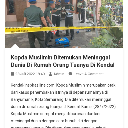
Kopda Muslimin Ditemukan Meninggal
Dunia Di Rumah Orang Tuanya Di Kendal
On
28 Juli 2022 18:40
Admin
Leave A Comment
Kopda
Kendal-Inspirasiline.com. Kopda Muslimin merupakan otak
Muslimin
dari kasus penembakan istrinya di depan rumahnya di
Ditemukan
Banyumanik, Kota Semarang. Dia ditemukan meninggal
Meninggal
dunia di rumah orang tuanya di Kendal, Kamis (28/7/2022).
Dunia
Di
Kopda Muslimin sempat menjadi buronan dan kini
Rumah
meninggal dunia dengan cara bunuh diri dengan
Orang
menenggak racun. Dia ditemukan meninggal dunia di