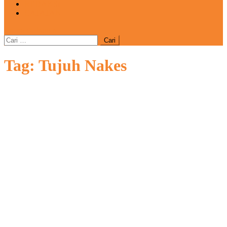
REDAKSI
CATATAN
site mode button
Cari
untuk:
Tag:
Tujuh Nakes