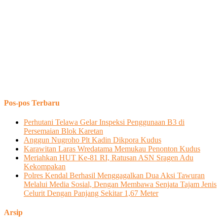
Pos-pos Terbaru
Perhutani Telawa Gelar Inspeksi Penggunaan B3 di
Persemaian Blok Karetan
Anggun Nugroho Plt Kadin Dikpora Kudus
Karawitan Laras Wredatama Memukau Penonton Kudus
Meriahkan HUT Ke-81 RI, Ratusan ASN Sragen Adu
Kekompakan
Polres Kendal Berhasil Menggagalkan Dua Aksi Tawuran
Melalui Media Sosial, Dengan Membawa Senjata Tajam Jenis
Celurit Dengan Panjang Sekitar 1,67 Meter
Arsip