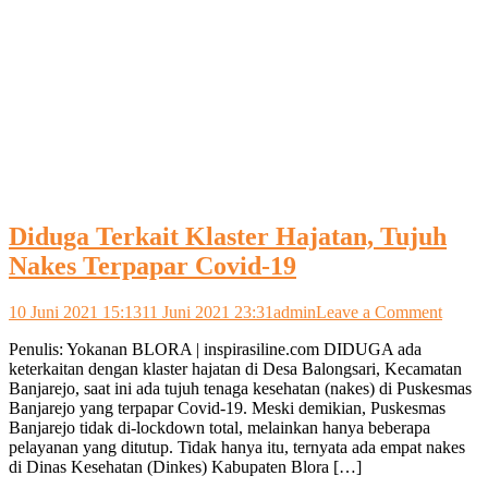
Diduga Terkait Klaster Hajatan, Tujuh
Nakes Terpapar Covid-19
on
10 Juni 2021 15:13
11 Juni 2021 23:31
admin
Leave a Comment
Didug
Penulis: Yokanan BLORA | inspirasiline.com DIDUGA ada
Terkai
keterkaitan dengan klaster hajatan di Desa Balongsari, Kecamatan
Klaste
Banjarejo, saat ini ada tujuh tenaga kesehatan (nakes) di Puskesmas
Hajata
Banjarejo yang terpapar Covid-19. Meski demikian, Puskesmas
Tujuh
Banjarejo tidak di-lockdown total, melainkan hanya beberapa
Nakes
pelayanan yang ditutup. Tidak hanya itu, ternyata ada empat nakes
Terpap
di Dinas Kesehatan (Dinkes) Kabupaten Blora […]
Covid
19