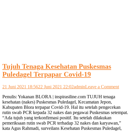
Tujuh Tenaga Kesehatan Puskesmas
Puledagel Terpapar Covid-19
on
21 Juni 2021 18:56
22 Juni 2021 22:02
admin
Leave a Comment
Tujuh
Penulis: Yokanan BLORA | inspirasiline.com TUJUH tenaga
Tenag
kesehatan (nakes) Puskesmas Puledagel, Kecamatan Jepon,
Keseh
Kabupaten Blora terpapar Covid-19. Hal itu setelah pengecekan
Puske
rutin swab PCR kepada 32 nakes dan pegawai Puskesmas setempat.
Puleda
“Ada tujuh yang terkonfirmasi positif. Itu setelah dilakukan
Terpap
pemeriksaan rutin swab PCR terhadap 32 nakes dan karyawan,”
Covid
kata Agus Rahmadi, surveilans Kesehatan Puskesmas Puledagel,
19