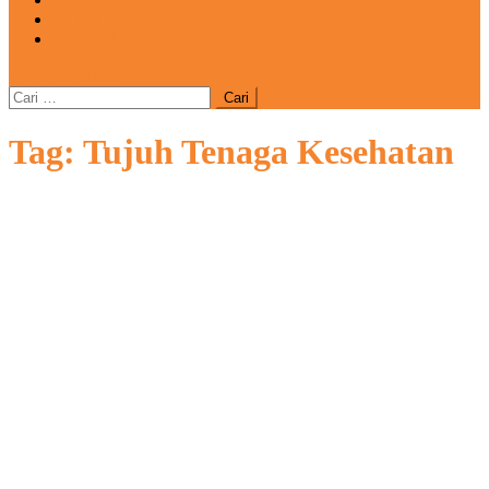
REDAKSI
CATATAN
site mode button
Cari
untuk:
Tag:
Tujuh Tenaga Kesehatan