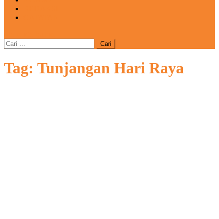
REDAKSI
CATATAN
site mode button
Cari
untuk:
Tag:
Tunjangan Hari Raya