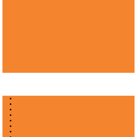
NEWS
EDUKASI
ENTERTAINMENT
IMPRESI
INOVASI
INSPIRASIANA
KULINER
NGASO