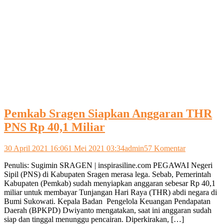
Pemkab Sragen Siapkan Anggaran THR
PNS Rp 40,1 Miliar
pada
30 April 2021 16:06
1 Mei 2021 03:34
admin
57 Komentar
Pemkab
Penulis: Sugimin SRAGEN | inspirasiline.com PEGAWAI Negeri
Sragen
Sipil (PNS) di Kabupaten Sragen merasa lega. Sebab, Pemerintah
Siapkan
Kabupaten (Pemkab) sudah menyiapkan anggaran sebesar Rp 40,1
Anggaran
miliar untuk membayar Tunjangan Hari Raya (THR) abdi negara di
THR
Bumi Sukowati. Kepala Badan Pengelola Keuangan Pendapatan
PNS
Daerah (BPKPD) Dwiyanto mengatakan, saat ini anggaran sudah
Rp
siap dan tinggal menunggu pencairan. Diperkirakan, […]
40,1