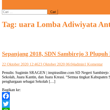
site mode button
Cari
untuk:
Tag:
uara Lomba Adiwiyata Ant
Sepanjang 2018, SDN Sambirejo 3 Plupuh 
pada
22 Oktober 2020 12:46
23 Oktober 2020 06:04
admin
1 Komentar
Sepa
Penulis: Sugimin SRAGEN | inspirasiline.com SD Negeri Sambirejo 3
2018
Sekolah, Juara Kantin, dan Juara Kreasi. “Semua tingkat Kabupaten
SD
penghargaan sebagai Sekolah […]
Samb
3
Bagikan ke:
Plup
Raih
3
Facebook
Piala
Seko