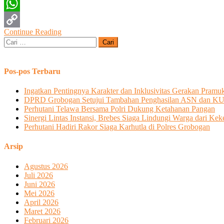
Twitter
Adiw
WhatsApp
Continue Reading
Copy
Cari
untuk:
Link
Pos-pos Terbaru
Ingatkan Pentingnya Karakter dan Inklusivitas Gerakan Pram
DPRD Grobogan Setujui Tambahan Penghasilan ASN dan 
Perhutani Telawa Bersama Polri Dukung Ketahanan Pangan
Sinergi Lintas Instansi, Brebes Siaga Lindungi Warga dari Kek
Perhutani Hadiri Rakor Siaga Karhutla di Polres Grobogan
Arsip
Agustus 2026
Juli 2026
Juni 2026
Mei 2026
April 2026
Maret 2026
Februari 2026