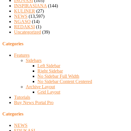
INOVASI
(103)
INSPIRASIANA
(144)
KULINER
(27)
NEWS
(13,597)
NGASO
(14)
REDAKSI
(1)
Uncategorized
(39)
Categories
Features
Sidebars
Left Sidebar
Right Sidebar
No Sidebar Full Width
No Sidebar Content Centered
Archive Layout
Grid Layout
Tutorials
Buy News Portal Pro
Categories
NEWS
EDUKASI