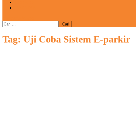
REDAKSI
CATATAN
site mode button
Cari
untuk:
Tag:
Uji Coba Sistem E-parkir