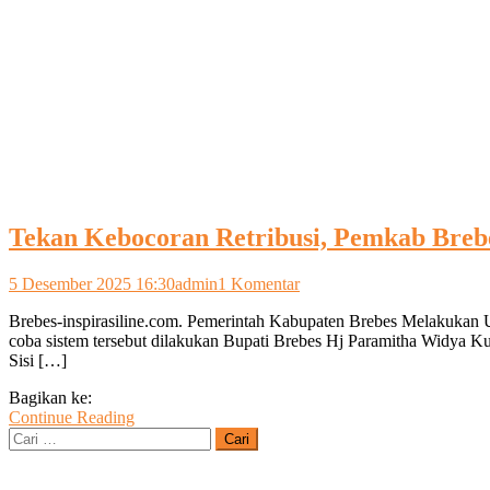
Tekan Kebocoran Retribusi, Pemkab Brebe
pada
5 Desember 2025 16:30
admin
1 Komentar
Tekan
Brebes-inspirasiline.com. Pemerintah Kabupaten Brebes Melakukan Uji 
Kebocoran
coba sistem tersebut dilakukan Bupati Brebes Hj Paramitha Widya K
Retribusi,
Sisi […]
Pemkab
Brebes
Bagikan ke:
Uji
Continue Reading
Coba
Cari
Sistem
untuk:
E-
parkir