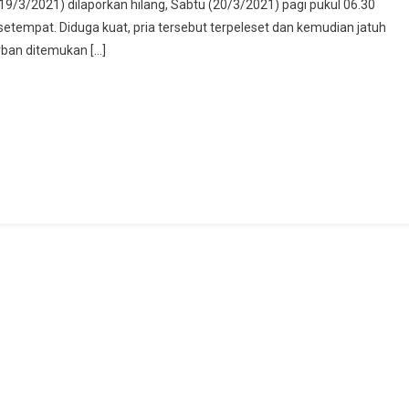
/3/2021) dilaporkan hilang, Sabtu (20/3/2021) pagi pukul 06.30
etempat. Diduga kuat, pria tersebut terpeleset dan kemudian jatuh
rban ditemukan […]
kan
wa