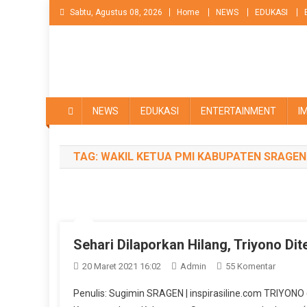
Skip
Sabtu, Agustus 08, 2026
Home
NEWS
EDUKASI
to
content
NEWS
EDUKASI
ENTERTAINMENT
I
TAG:
WAKIL KETUA PMI KABUPATEN SRAGE
Sehari Dilaporkan Hilang, Triyono D
Pada
20 Maret 2021 16:02
Admin
55 Komentar
Sehari
Penulis: Sugimin SRAGEN | inspirasiline.com TRIYONO
Dilapor