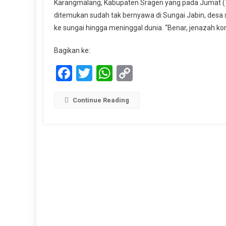
Karangmalang, Kabupaten Sragen yang pada Jumat (19
Hilang,
ditemukan sudah tak bernyawa di Sungai Jabin, desa s
Triyono
ke sungai hingga meninggal dunia. “Benar, jenazah ko
Ditemu
Sudah
Bagikan ke:
Tak
Bernya
Facebook
Twitter
WhatsApp
Copy
Di
Link
Sungai
Jabin
Continue Reading