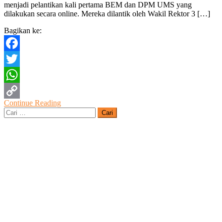
menjadi pelantikan kali pertama BEM dan DPM UMS yang
dilakukan secara online. Mereka dilantik oleh Wakil Rektor 3 […]
Bagikan ke:
Facebook
Twitter
WhatsApp
Continue Reading
Copy
Cari
untuk:
Link