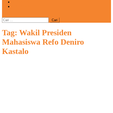
REDAKSI
CATATAN
site mode button
Cari
untuk:
Tag:
Wakil Presiden
Mahasiswa Refo Deniro
Kastalo