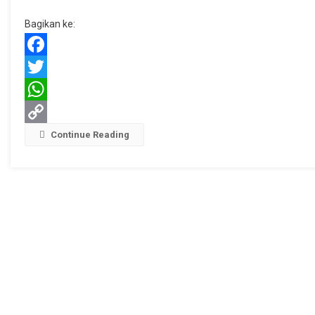
Kota
Bagikan ke:
Tegal
Berharap
Jadi
Facebook
Agenda
Twitter
Tahunan
WhatsApp
Copy
Continue Reading
Link