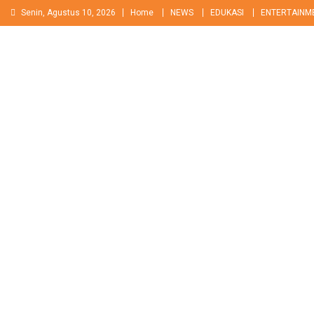
Skip
Senin, Agustus 10, 2026
Home
NEWS
EDUKASI
ENTERTAINM
to
content