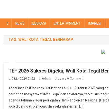
NEWS
EDUKASI
ENTERTAINMENT
IMPRESI
TAG:
WALI KOTA TEGAL BERHARAP
TEF 2026 Sukses Digelar, Wali Kota Tegal B
On
5 Mei 2026 01:02
Admin
Leave A Comment
TEF
Tegal-Inspirasiline.com. Education Fair (TEF) Tahun 2026 yang b
2026
perhatian masyarakat Kota Tegal dan sekitarnya, terkhusus bagi p
Sukses
agenda tahunan, agar peringatan Hari Pendidikan Nasional (Hardikn
Digelar,
juga diperingati oleh guru dan seluruh elemen […]
Wali