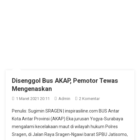
Disenggol Bus AKAP, Pemotor Tewas
Mengenaskan
Pada
1 Maret 2021 20:11
Admin
2 Komentar
Disenggol
Penulis: Sugimin SRAGEN | inspirasiline.com BUS Antar
Bus
Kota Antar Provinsi (AKAP) Eka jurusan Yogya-Surabaya
AKAP,
mengalami kecelakaan maut di wilayah hukum Polres
Pemotor
Sragen, di Jalan Raya Sragen-Ngawi barat SPBU Jatisomo,
Tewas