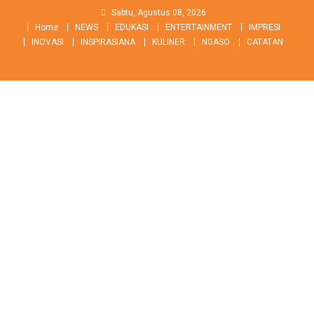
Skip
Sabtu, Agustus 08, 2026
to
Home
NEWS
EDUKASI
ENTERTAINMENT
IMPRESI
content
INOVASI
INSPIRASIANA
KULINER
NGASO
CATATAN