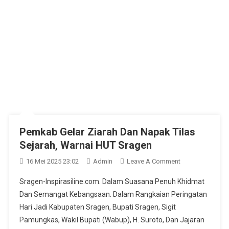
Pemkab Gelar Ziarah Dan Napak Tilas
Sejarah, Warnai HUT Sragen
On
16 Mei 2025 23:02
Admin
Leave A Comment
Pemkab
Sragen-Inspirasiline.com. Dalam Suasana Penuh Khidmat
Gelar
Dan Semangat Kebangsaan. Dalam Rangkaian Peringatan
Ziarah
Hari Jadi Kabupaten Sragen, Bupati Sragen, Sigit
Dan
Pamungkas, Wakil Bupati (Wabup), H. Suroto, Dan Jajaran
Napak