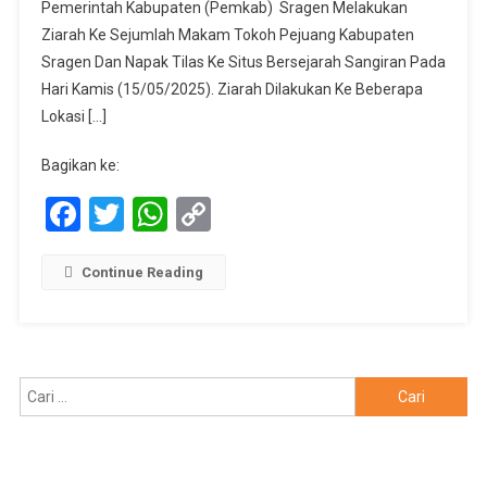
Tilas
Pemerintah Kabupaten (Pemkab) Sragen Melakukan
Sejarah,
Ziarah Ke Sejumlah Makam Tokoh Pejuang Kabupaten
Warnai
Sragen Dan Napak Tilas Ke Situs Bersejarah Sangiran Pada
HUT
Hari Kamis (15/05/2025). Ziarah Dilakukan Ke Beberapa
Sragen
Lokasi […]
Bagikan ke:
Facebook
Twitter
WhatsApp
Copy
Link
Continue Reading
Cari
untuk: