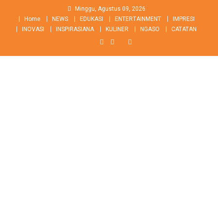
Skip
Minggu, Agustus 09, 2026
to
Home
NEWS
EDUKASI
ENTERTAINMENT
IMPRESI
content
INOVASI
INSPIRASIANA
KULINER
NGASO
CATATAN