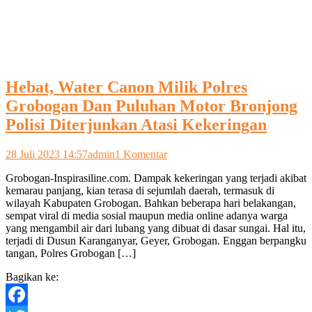
Hebat, Water Canon Milik Polres
Grobogan Dan Puluhan Motor Bronjong
Polisi Diterjunkan Atasi Kekeringan
pada
28 Juli 2023 14:57
admin
1 Komentar
Hebat,
Grobogan-Inspirasiline.com. Dampak kekeringan yang terjadi akibat
Water
kemarau panjang, kian terasa di sejumlah daerah, termasuk di
Canon
wilayah Kabupaten Grobogan. Bahkan beberapa hari belakangan,
Milik
sempat viral di media sosial maupun media online adanya warga
Polres
yang mengambil air dari lubang yang dibuat di dasar sungai. Hal itu,
Grobogan
terjadi di Dusun Karanganyar, Geyer, Grobogan. Enggan berpangku
Dan
tangan, Polres Grobogan […]
Puluhan
Motor
Bagikan ke:
Bronjong
Polisi
Diterjunkan