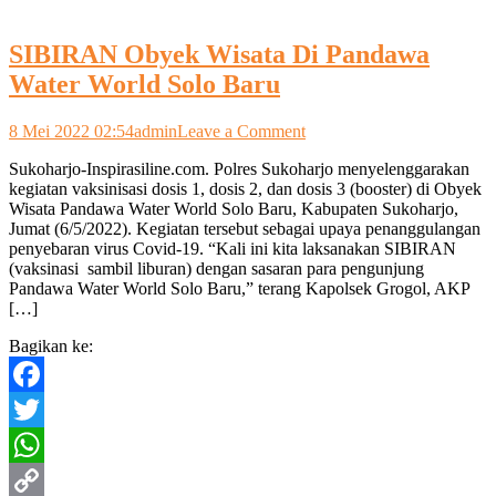
SIBIRAN Obyek Wisata Di Pandawa
Water World Solo Baru
on
8 Mei 2022 02:54
admin
Leave a Comment
SIBIRAN
Sukoharjo-Inspirasiline.com. Polres Sukoharjo menyelenggarakan
Obyek
kegiatan vaksinisasi dosis 1, dosis 2, dan dosis 3 (booster) di Obyek
Wisata
Wisata Pandawa Water World Solo Baru, Kabupaten Sukoharjo,
Di
Jumat (6/5/2022). Kegiatan tersebut sebagai upaya penanggulangan
Pandawa
penyebaran virus Covid-19. “Kali ini kita laksanakan SIBIRAN
Water
(vaksinasi sambil liburan) dengan sasaran para pengunjung
World
Pandawa Water World Solo Baru,” terang Kapolsek Grogol, AKP
Solo
[…]
Baru
Bagikan ke:
Facebook
Twitter
WhatsApp