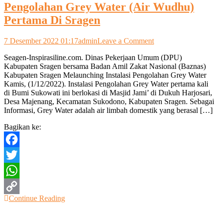
Pengolahan Grey Water (Air Wudhu)
Pertama Di Sragen
on
7 Desember 2022 01:17
admin
Leave a Comment
DPU
Seagen-Inspirasiline.com. Dinas Pekerjaan Umum (DPU)
dan
Kabupaten Sragen bersama Badan Amil Zakat Nasional (Baznas)
BAZNAS
Kabupaten Sragen Melaunching Instalasi Pengolahan Grey Water
Launching
Kamis, (1/12/2022). Instalasi Pengolahan Grey Water pertama kali
Instalasi
di Bumi Sukowati ini berlokasi di Masjid Jami’ di Dukuh Harjosari,
Pengolahan
Desa Majenang, Kecamatan Sukodono, Kabupaten Sragen. Sebagai
Grey
Informasi, Grey Water adalah air limbah domestik yang berasal […]
Water
(Air
Bagikan ke:
Wudhu)
Pertama
Di
Facebook
Sragen
Twitter
WhatsApp
Continue Reading
Copy
Link