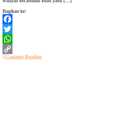
wilayah kecamatan Bulu yaitu […]
Canon
Bagikan ke:
Facebook
Twitter
WhatsApp
Continue Reading
Copy
Link