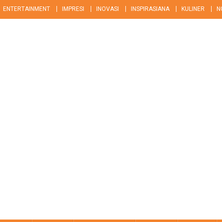
ENTERTAINMENT
IMPRESI
INOVASI
INSPIRASIANA
KULINER
N