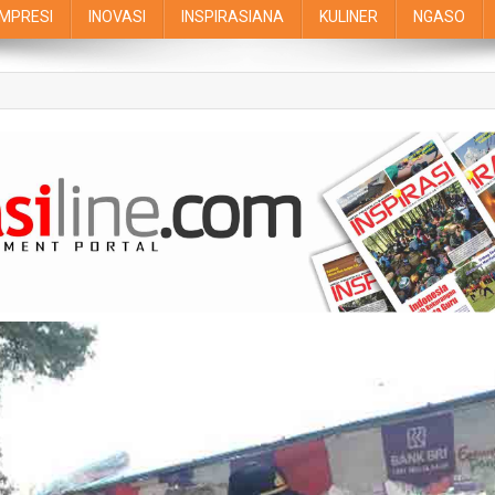
IMPRESI
INOVASI
INSPIRASIANA
KULINER
NGASO