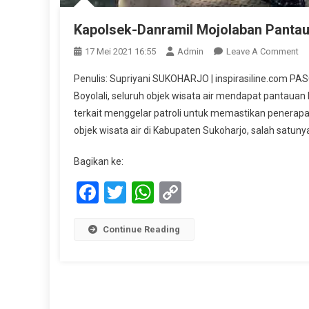
Kapolsek-Danramil Mojolaban Pantau
On
17 Mei 2021 16:55
Admin
Leave A Comment
Ka
Penulis: Supriyani SUKOHARJO | inspirasiline.com P
Da
Boyolali, seluruh objek wisata air mendapat pantauan k
Mo
terkait menggelar patroli untuk memastikan penerapa
Pa
objek wisata air di Kabupaten Sukoharjo, salah satuny
Wi
Air
Bagikan ke:
Em
Pe
Facebook
Twitter
WhatsApp
Copy
Link
Continue Reading