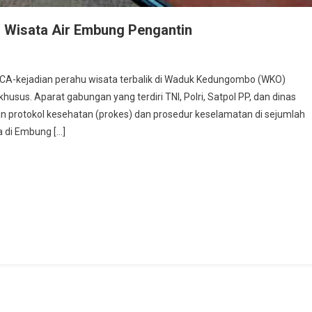
 Wisata Air Embung Pengantin
polsek-
ASCA-kejadian perahu wisata terbalik di Waduk Kedungombo (WKO)
nramil
husus. Aparat gabungan yang terdiri TNI, Polri, Satpol PP, dan dinas
jolaban
n protokol kesehatan (prokes) dan prosedur keselamatan di sejumlah
ntau
a di Embung […]
sata
bung
ngantin