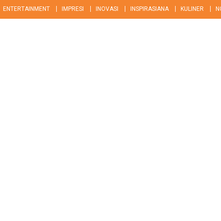
ENTERTAINMENT
IMPRESI
INOVASI
INSPIRASIANA
KULINER
N