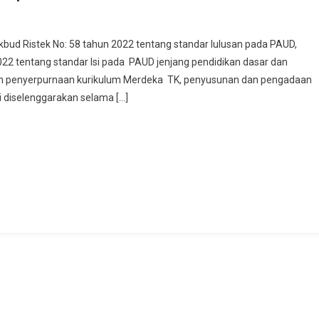
kbud Ristek No: 58 tahun 2022 tentang standar lulusan pada PAUD,
022 tentang standar Isi pada PAUD jenjang pendidikan dasar dan
bangan
 penyerpurnaan kurikulum Merdeka TK, penyusunan dan pengadaan
i diselenggarakan selama […]
urnaan
m