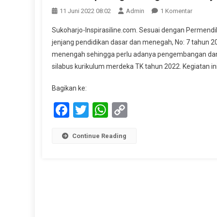
Pada
11 Juni 2022 08:02
Admin
1 Komentar
Work
Sukoharjo-Inspirasiline.com. Sesuai dengan Permendi
Shop
jenjang pendidikan dasar dan menegah, No: 7 tahun 2
Pengem
menengah sehingga perlu adanya pengembangan dan
Dan
silabus kurikulum merdeka TK tahun 2022. Kegiatan in
Penyemp
Kurikulu
Bagikan ke:
IKM
Facebook
Twitter
WhatsApp
Copy
Link
Continue Reading