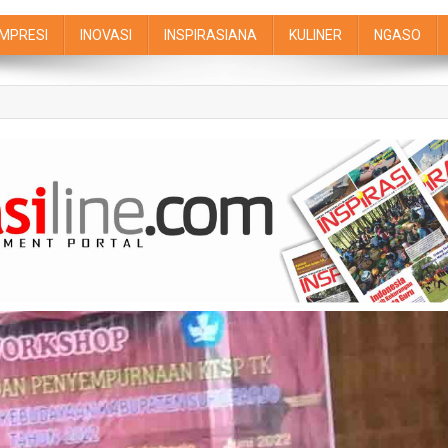
IMPRESI
INOVASI
INSPIRASIANA
KULINER
NGASO