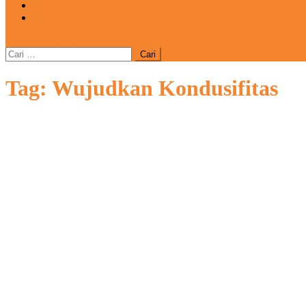
REDAKSI
CATATAN
site mode button
Cari
untuk:
Tag:
Wujudkan Kondusifitas