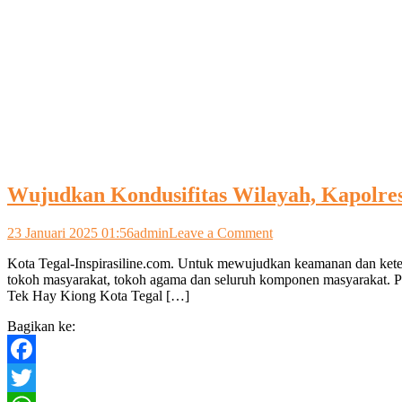
Wujudkan Kondusifitas Wilayah, Kapolre
on
23 Januari 2025 01:56
admin
Leave a Comment
Wujudkan
Kota Tegal-Inspirasiline.com. Untuk mewujudkan keamanan dan keter
Kondusifitas
tokoh masyarakat, tokoh agama dan seluruh komponen masyarakat. Pa
Wilayah,
Tek Hay Kiong Kota Tegal […]
Kapolres
Tegal
Bagikan ke:
Kota
Kunjungi
Sejumlah
Facebook
Tokoh
Agama