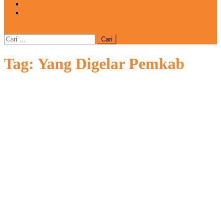
REDAKSI
CATATAN
site mode button
Cari
untuk:
Tag:
Yang Digelar Pemkab