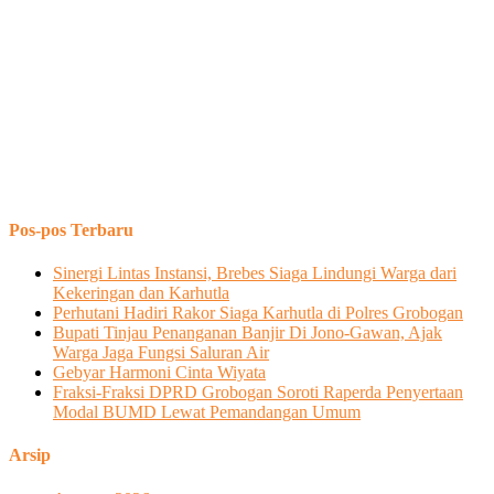
Pos-pos Terbaru
Sinergi Lintas Instansi, Brebes Siaga Lindungi Warga dari
Kekeringan dan Karhutla
Perhutani Hadiri Rakor Siaga Karhutla di Polres Grobogan
Bupati Tinjau Penanganan Banjir Di Jono-Gawan, Ajak
Warga Jaga Fungsi Saluran Air
Gebyar Harmoni Cinta Wiyata
Fraksi-Fraksi DPRD Grobogan Soroti Raperda Penyertaan
Modal BUMD Lewat Pemandangan Umum
Arsip