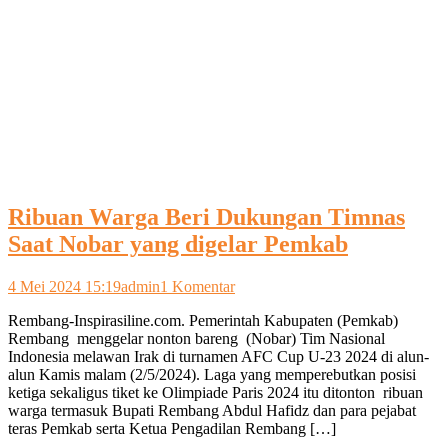
Ribuan Warga Beri Dukungan Timnas
Saat Nobar yang digelar Pemkab
pada
4 Mei 2024 15:19
admin
1 Komentar
Ribuan
Rembang-Inspirasiline.com. Pemerintah Kabupaten (Pemkab)
Warga
Rembang menggelar nonton bareng (Nobar) Tim Nasional
Beri
Indonesia melawan Irak di turnamen AFC Cup U-23 2024 di alun-
Dukungan
alun Kamis malam (2/5/2024). Laga yang memperebutkan posisi
Timnas
ketiga sekaligus tiket ke Olimpiade Paris 2024 itu ditonton ribuan
Saat
warga termasuk Bupati Rembang Abdul Hafidz dan para pejabat
Nobar
teras Pemkab serta Ketua Pengadilan Rembang […]
yang
digelar