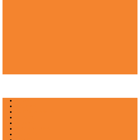
NEWS
EDUKASI
ENTERTAINMENT
IMPRESI
INOVASI
INSPIRASIANA
KULINER
NGASO