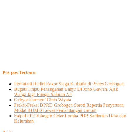
Pos-pos Terbaru
Perhutani Hadiri Rakor Siaga Karhutla di Polres Grobogan
Bupati Tinjau Penanganan Banjir Di Jono-Gawan, Ajak
Warga Jaga Fungsi Saluran Air
Gebyar Harmoni Cinta Wiyata
Fraksi-Fraksi DPRD Grobogan Soroti Raperda Penyertaan
Modal BUMD Lewat Pemandangan Umum
Satpol PP Grobogan Gelar Lomba PBB Satlinmas Desa dan
Kelurahan