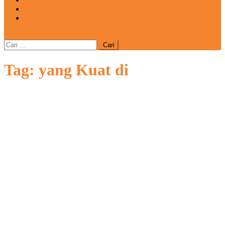
REDAKSI
CATATAN
site mode button
Cari
untuk:
Tag:
yang Kuat di