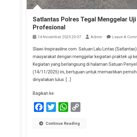
Satlantas Polres Tegal Menggelar Uj
Profesional
14 November 2025 20:07
Admin
Leave A Com
Slawi-Inspirasiline.com. Satuan Lalu Lintas (Satlan
masyarakat dengan menggelar kegiatan praktek uji k
Kegiatan yang berlangsung di halaman Satuan Penyel
(14/11/2025) ini, bertujuan untuk memastikan pem
dinyatakan lulus. […]
Bagikan ke:
Facebook
Twitter
WhatsApp
Copy
Link
Continue Reading