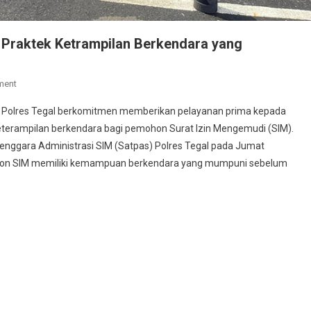
i Praktek Ketrampilan Berkendara yang
On
ment
Satlantas
tas) Polres Tegal berkomitmen memberikan pelayanan prima kepada
Polres
eterampilan berkendara bagi pemohon Surat Izin Mengemudi (SIM).
Tegal
enggara Administrasi SIM (Satpas) Polres Tegal pada Jumat
Menggelar
ohon SIM memiliki kemampuan berkendara yang mumpuni sebelum
Uji
Praktek
Ketrampilan
Berkendara
Yang
Profesional