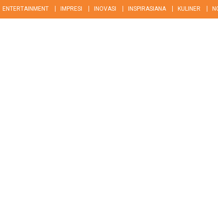
ENTERTAINMENT
IMPRESI
INOVASI
INSPIRASIANA
KULINER
N