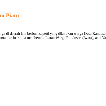
im Piatu
a
ngati
ga di daerah lain berbuat seperti yang dilakukan warga Desa Randusa
tau ke luar kota membentuk Ikatan Warga Randusari (Iwara), atau Ya
arram,
ra
tuni
im
tu