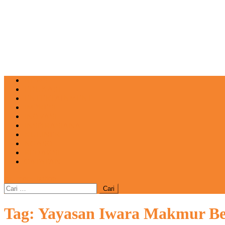
NEWS
EDUKASI
ENTERTAINMENT
IMPRESI
INOVASI
INSPIRASIANA
KULINER
NGASO
REDAKSI
CATATAN
site mode button
Cari
untuk:
Tag:
Yayasan Iwara Makmur B