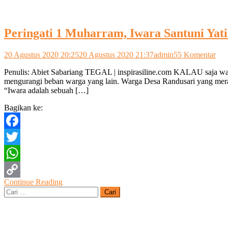
Peringati 1 Muharram, Iwara Santuni Yat
pad
20 Agustus 2020 20:25
20 Agustus 2020 21:37
admin
55 Komentar
Peri
Penulis: Abiet Sabariang TEGAL | inspirasiline.com KALAU saja war
1
mengurangi beban warga yang lain. Warga Desa Randusari yang meran
Muh
“Iwara adalah sebuah […]
Iwa
San
Bagikan ke:
Yat
Pia
Facebook
Twitter
WhatsApp
Continue Reading
Copy
Cari
untuk:
Link