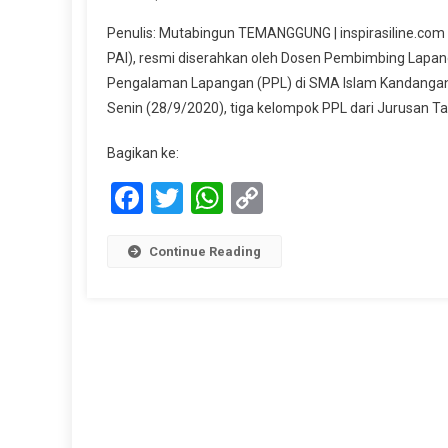
Di
Penulis: Mutabingun TEMANGGUNG | inspirasiline.co
S
PAI), resmi diserahkan oleh Dosen Pembimbing Lapa
I
Pengalaman Lapangan (PPL) di SMA Islam Kandangan
K
Senin (28/9/2020), tiga kelompok PPL dari Jurusan Tar
A
Te
Bagikan ke:
P
S
Facebook
Twitter
WhatsApp
Copy
T
Link
Continue Reading