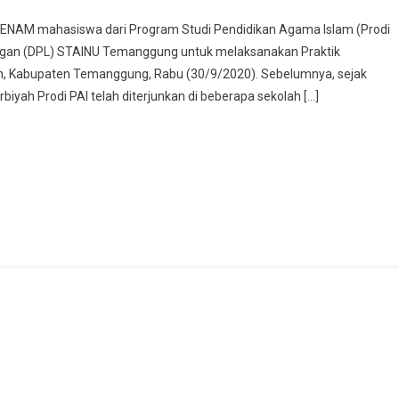
m ENAM mahasiswa dari Program Studi Pendidikan Agama Islam (Prodi
MA
ngan (DPL) STAINU Temanggung untuk melaksanakan Praktik
slam
, Kabupaten Temanggung, Rabu (30/9/2020). Sebelumnya, sejak
andangan,
biyah Prodi PAI telah diterjunkan di beberapa sekolah […]
ngkatan
rakhir
PL
TAINU
emanggung