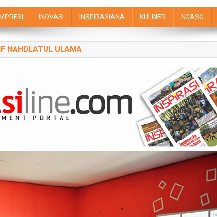
IMPRESI
INOVASI
INSPIRASIANA
KULINER
NGASO
IF NAHDLATUL ULAMA