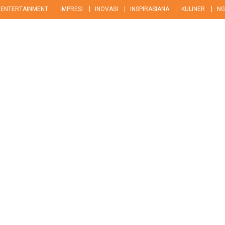
ENTERTAINMENT
IMPRESI
INOVASI
INSPIRASIANA
KULINER
NG