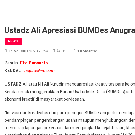
Ustadz Ali Apresiasi BUMDes Anugr
NEWS
Admin
Pada
14 Agustus 2020 23:58
1 Komentar
Ustadz
Penulis:
Eko Purwanto
Ali
KENDAL |
inspirasiline.com
Apresiasi
BUMDes
USTADZ
Ali atau KH Ali Nurudin mengapresiasi kreativitas para 
Anugrah
Kendal untuk menggerakkan Badan Usaha Milik Desa (BUMDes) set
Gemuhblanten
ekonomi kreatif di masyarakat perdesaan.
“Inovasi dan kreativitas dari para penggiat BUMDes ini perlu mendap
pendampingan pengembangan usaha maupun menghubungkan den
menyerap lapangan pekerjaan dan mengangkat kesejahteraan, khusu