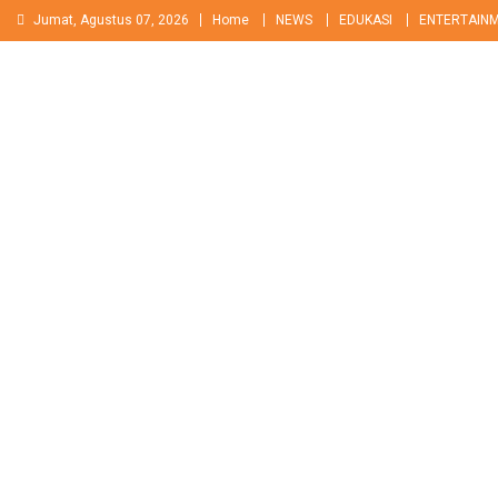
Skip
Jumat, Agustus 07, 2026
Home
NEWS
EDUKASI
ENTERTAIN
to
content