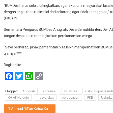
“BUMDes harus selalu ditingkatkan, agar ekonomi masyarakat bisa lebi
dengan begitu harus dimulai dari sekarang agar tidak ketinggalan,” 
(PKB) ini.
Sementara Pengurus BUMDes Anugrah, Desa Gemuhblanten, Dwi 
tangan desa untuk meningkatkan perekonomian warga.
“Saya berharap, pihak pemerintah bisa lebih memperhatikan BUMD
ujarnya.***
Bagikan ke:
Facebook
Twitter
WhatsApp
Copy
Link
Tagged
Anugrah
apresiasi
BUMDes
Calon Bupati Kenda
KH Ali Nurudin
masyarakat
perdesaaan
PKB
Ustadz 
Navigasi
Ahmad Rif’an Ketua Karang Taruna Rembang