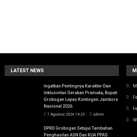
LATEST NEWS
M
Ingatkan Pentingnya Karakter Dan
M
Inklusivitas Gerakan Pramuka, Bupati
Fe
Grobogan Lepas Kontingen Jambore
Nasional 2026
F
7 Agustus 2026 14:23
admin
W
DPRD Grobogan Setujui Tambahan
Penghasilan ASN Dan KUA PPAS