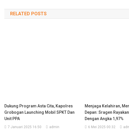
pos
RELATED POSTS
Dukung Program Asta Cita, Kapolres
Menjaga Kelahiran, Me
Grobogan Launching Mobil SPKT Dan
Depan: Sragen Rayakan
Unit PPA
Dengan Angka 1,97%
7 Januari 2025 16:50
admin
6 Mei 2025 00:32
ad