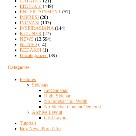
CATATAN
(21)
EDUKASI
(449)
ENTERTAINMENT
(57)
IMPRESI
(28)
INOVASI
(103)
INSPIRASIANA
(144)
KULINER
(27)
NEWS
(13,594)
NGASO
(14)
REDAKSI
(1)
Uncategorized
(39)
Categories
Features
Sidebars
Left Sidebar
Right Sidebar
No Sidebar Full Width
No Sidebar Content Centered
Archive Layout
Grid Layout
Tutorials
Buy News Portal Pro