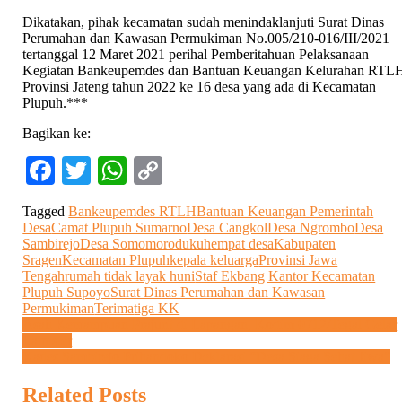
Dikatakan, pihak kecamatan sudah menindaklanjuti Surat Dinas
Perumahan dan Kawasan Permukiman No.005/210-016/III/2021
tertanggal 12 Maret 2021 perihal Pemberitahuan Pelaksanaan
Kegiatan Bankeupemdes dan Bantuan Keuangan Kelurahan RTL
Provinsi Jateng tahun 2022 ke 16 desa yang ada di Kecamatan
Plupuh.***
Bagikan ke:
Facebook
Twitter
WhatsApp
Copy
Link
Tagged
Bankeupemdes RTLH
Bantuan Keuangan Pemerintah
Desa
Camat Plupuh Sumarno
Desa Cangkol
Desa Ngrombo
Desa
Sambirejo
Desa Somomorodukuh
empat desa
Kabupaten
Sragen
Kecamatan Plupuh
kepala keluarga
Provinsi Jawa
Tengah
rumah tidak layak huni
Staf Ekbang Kantor Kecamatan
Plupuh Supoyo
Surat Dinas Perumahan dan Kawasan
Permukiman
Terima
tiga KK
Navigasi
Asah Kemampuan Prajurit di Lapangan, Kodim 0712/Tegal Gelar
Latnister
pos
Kades Sambirejo Prihandoko Deklarasi “Desa Siaga Sehat Jiwa”
Related Posts