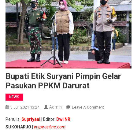
Bupati Etik Suryani Pimpin Gelar
Pasukan PPKM Darurat
NEWS
Admin
On
3 Juli 2021 13:24
Leave A Comment
Bupati
Penulis:
Supriyani
|
Editor:
Dwi NR
Etik
SUKOHARJO |
inspirasiline.com
Suryani
Pimpin