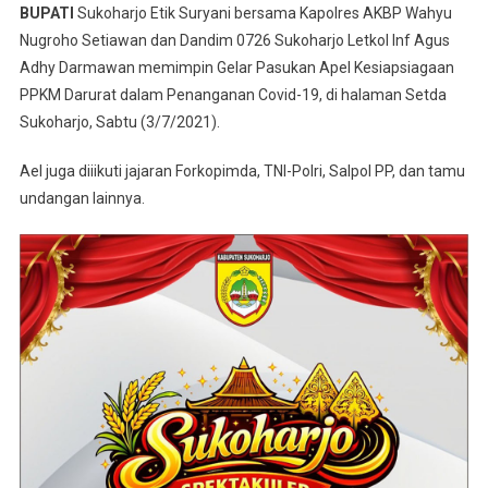
BUPATI
Sukoharjo Etik Suryani bersama Kapolres AKBP Wahyu
Gelar
Nugroho Setiawan dan Dandim 0726 Sukoharjo Letkol Inf Agus
Pasukan
Adhy Darmawan memimpin Gelar Pasukan Apel Kesiapsiagaan
PPKM
Darurat
PPKM Darurat dalam Penanganan Covid-19, di halaman Setda
Sukoharjo, Sabtu (3/7/2021).
Ael juga diiikuti jajaran Forkopimda, TNI-Polri, Salpol PP, dan tamu
undangan lainnya.