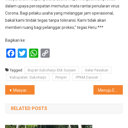
dalam upaya percepatan memutus mata rantai penularan virus
Corona. Bagi pelaku usaha yang melanggar jam operasional,
bakal kami tindak tegas tanpa toleransi. Kami tidak akan
memberi ruang bagi pelanggar prokes,” tegas Heru.***
Bagikan ke:
Facebook
Twitter
WhatsApp
Copy
Link
Tagged
Bupati Sukoharjo Etik Suryani
Gelar Pasukan
Kabupaten. Sukoharjo
Pimpin
PPKM Darurat
Navigasi
Masyarakat Dituntut Patuhi Regulasi PPKM Darurat
Menuju Eselon II, 34 Pejabat Eselon III Pemkab Sragen Lolos Seleksi Awal
pos
RELATED POSTS