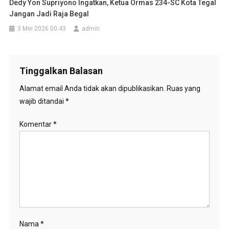
Dedy Yon Supriyono Ingatkan, Ketua Ormas 234-SC Kota Tegal
Jangan Jadi Raja Begal
3 Mei 2026 00:43
admin
Tinggalkan Balasan
Alamat email Anda tidak akan dipublikasikan.
Ruas yang
wajib ditandai
*
Komentar
*
Nama
*