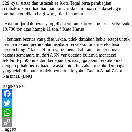
229 kyai, ustaz dan ustazah se Kota Tegal serta pembagian
sembako, kemudian bantuan kursi roda dan juga sepada sebagai
sarana pendidikan bagi warga tidak mampu.
“Adapun jumlah beras yang ditasarufkan caturwulan ke-2 sebanyak
10,780 ton atau hampir 11 ton,” Kata Harun
” bantuan baznas yang disalurkan, tidak dimakan habis, tetapi untuk
pemberdayaan permodalan usaha supaya ekonomi mereka bisa
berkembang, ” kata Harun yang menanbahkan, sumber dana
baznas sementara ini dari ASN yang setiap bulanya mencapai
sekitar Rp.600 juta dan kedepan Baznas juga akan berkolaborasi
dengan pihak perusahaan swasta untuk berzakat melalui lembaga
yang telah ditentukan oleh pemerintah, yakni Badan Amal Zakat
Nasional. (Biet)
Bagikan ke:
Facebook
Twitter
WhatsApp
Tagged
Copy