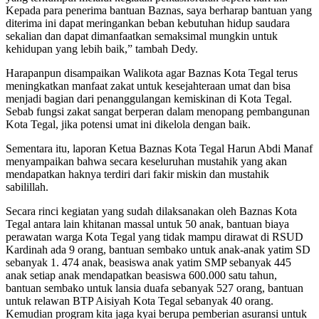
Kepada para penerima bantuan Baznas, saya berharap bantuan yang
diterima ini dapat meringankan beban kebutuhan hidup saudara
sekalian dan dapat dimanfaatkan semaksimal mungkin untuk
kehidupan yang lebih baik,” tambah Dedy.
Harapanpun disampaikan Walikota agar Baznas Kota Tegal terus
meningkatkan manfaat zakat untuk kesejahteraan umat dan bisa
menjadi bagian dari penanggulangan kemiskinan di Kota Tegal.
Sebab fungsi zakat sangat berperan dalam menopang pembangunan
Kota Tegal, jika potensi umat ini dikelola dengan baik.
Sementara itu, laporan Ketua Baznas Kota Tegal Harun Abdi Manaf
menyampaikan bahwa secara keseluruhan mustahik yang akan
mendapatkan haknya terdiri dari fakir miskin dan mustahik
sabilillah.
Secara rinci kegiatan yang sudah dilaksanakan oleh Baznas Kota
Tegal antara lain khitanan massal untuk 50 anak, bantuan biaya
perawatan warga Kota Tegal yang tidak mampu dirawat di RSUD
Kardinah ada 9 orang, bantuan sembako untuk anak-anak yatim SD
sebanyak 1. 474 anak, beasiswa anak yatim SMP sebanyak 445
anak setiap anak mendapatkan beasiswa 600.000 satu tahun,
bantuan sembako untuk lansia duafa sebanyak 527 orang, bantuan
untuk relawan BTP Aisiyah Kota Tegal sebanyak 40 orang.
Kemudian program kita jaga kyai berupa pemberian asuransi untuk