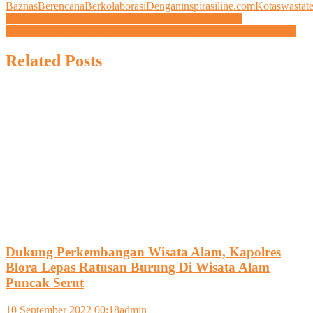
Baznas
Berencana
Berkolaborasi
Dengan
inspirasiline.com
Kota
swasta
t
Navigasi
Keris Peninggalan Majapahit Di Tawar Rp 1,5 Miliar.
Link
Pastikan Pelayanan Prima, Kapolres Blora Cek Polsek Tunjungan
pos
Related Posts
Dukung Perkembangan Wisata Alam, Kapolres
Blora Lepas Ratusan Burung Di Wisata Alam
Puncak Serut
10 September 2022 00:18
admin