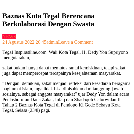
Baznas Kota Tegal Berencana
Berkolaborasi Dengan Swasta
NEWS
on
24 Agustus 2022 20:45
admin
Leave a Comment
Baznas
Tegal-Inspirasiline.com. Wali Kota Tegal, H. Dedy Yon Supriyono
Kota
mengutarakan,
Tegal
Berencana
zakat bukan hanya dapat memutus rantai kemiskinan, tetapi zakat
Berkolaborasi
juga dapat mempercepat tercapainya kesejahteraan masyarakat.
Dengan
Swasta
“Dengan demikian, zakat menjadi refleksi dari kesadaran beragama
bagi umat islam, juga tidak bisa dipisahkan dari tanggung jawab
sosialnya, sebagai anggota masyarakat” ujar Dedy Yon dalam acara
Pentashorufan Dana Zakat, Infaq dan Shadaqoh Caturwulan II
Tahap 2 Baznas Kota Tegal di Pendopo Ki Gede Sebayu Kota
Tegal, Selasa (23/8) pagi.