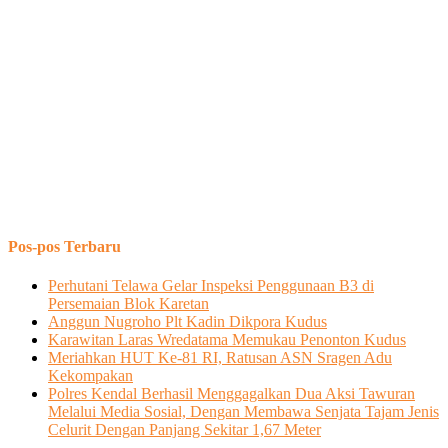
Pos-pos Terbaru
Perhutani Telawa Gelar Inspeksi Penggunaan B3 di
Persemaian Blok Karetan
Anggun Nugroho Plt Kadin Dikpora Kudus
Karawitan Laras Wredatama Memukau Penonton Kudus
Meriahkan HUT Ke-81 RI, Ratusan ASN Sragen Adu
Kekompakan
Polres Kendal Berhasil Menggagalkan Dua Aksi Tawuran
Melalui Media Sosial, Dengan Membawa Senjata Tajam Jenis
Celurit Dengan Panjang Sekitar 1,67 Meter