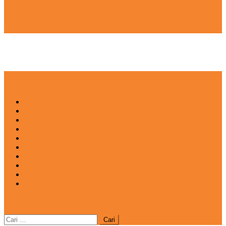
NEWS
EDUKASI
ENTERTAINMENT
IMPRESI
INOVASI
INSPIRASIANA
KULINER
NGASO
REDAKSI
CATATAN
site mode button
Cari