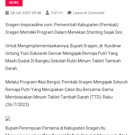
NEWS
Admin
On
28 Juli 2023 09:48
Leave A Comment
Bupati
Sragen-Inspirasiline.com. Pemerintah Kabupaten (Pemkab)
Sragen
Sragen Memiliki Program Dalam Menekan Stunting Sejak Dini.
Ajak
Remaja
Untuk Mengimplementasikannya, Bupati Sragen, dr. Kusdinar
Putri
Untung Yuni Sukowati Gencar Mengajak Remaja Putri Yang
Rutin
Masih Duduk Di Bangku Sekolah Rutin Minum Tablet Tambah
Minum
Tablet
Darah.
Tambah
Melalui Program Aksi Bergizi, Pemkab Sragen Mengajak Seluruh
Darah
Remaja Putri Yang Merupakan Calon Ibu Bersama-Sama
Membiasakan Minum Tablet Tambah Darah (TTD). Rabu
(26/7/2023).
Bupati Perempuan Pertama di Kabupaten Sragen Itu