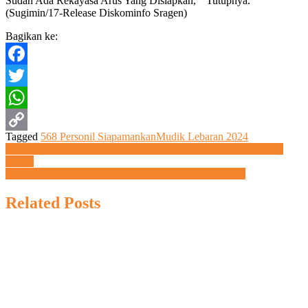
Sudah Ada Rekayasa Arus Yang Disiapkan,” Tutupnya.
(Sugimin/17-Release Diskominfo Sragen)
Bagikan ke:
Facebook
Twitter
WhatsApp
Tagged
568 Personil Siap
amankan
Mudik Lebaran 2024
Copy
Navigasi
Lindungi Konsumen, Tim Gabungan Bakal Terus Gencar Sidak
SPBU
Link
pos
Kabupaten Sukoharjo Dipastikan Ikut Pilkada Serentak
Related Posts