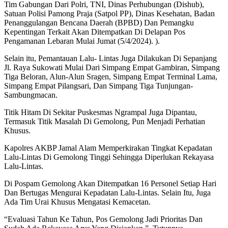
Tim Gabungan Dari Polri, TNI, Dinas Perhubungan (Dishub),
Satuan Polisi Pamong Praja (Satpol PP), Dinas Kesehatan, Badan
Penanggulangan Bencana Daerah (BPBD) Dan Pemangku
Kepentingan Terkait Akan Ditempatkan Di Delapan Pos
Pengamanan Lebaran Mulai Jumat (5/4/2024). ).
Selain itu, Pemantauan Lalu- Lintas Juga Dilakukan Di Sepanjang
Jl. Raya Sukowati Mulai Dari Simpang Empat Gambiran, Simpang
Tiga Beloran, Alun-Alun Sragen, Simpang Empat Terminal Lama,
Simpang Empat Pilangsari, Dan Simpang Tiga Tunjungan-
Sambungmacan.
Titik Hitam Di Sekitar Puskesmas Ngrampal Juga Dipantau,
Termasuk Titik Masalah Di Gemolong, Pun Menjadi Perhatian
Khusus.
Kapolres AKBP Jamal Alam Memperkirakan Tingkat Kepadatan
Lalu-Lintas Di Gemolong Tinggi Sehingga Diperlukan Rekayasa
Lalu-Lintas.
Di Pospam Gemolong Akan Ditempatkan 16 Personel Setiap Hari
Dan Bertugas Mengurai Kepadatan Lalu-Lintas. Selain Itu, Juga
Ada Tim Urai Khusus Mengatasi Kemacetan.
“Evaluasi Tahun Ke Tahun, Pos Gemolong Jadi Prioritas Dan