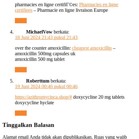
pharmacies en ligne certifiГ©es:
Pharmacies en ligne
certifiees
– Pharmacie en ligne livraison Europe
Reply
MichaelVow
berkata:
18 Juni 2024 21:43 pukul 21:43
over the counter amoxicillin:
cheapest amoxicillin
–
amoxicillin 500mg capsules uk
amoxicillin 500 mg tablet
Reply
Roberttum
berkata:
19 Juni 2024 00:46 pukul 00:46
https://azithromycinca.shop/#
doxycycline 20 mg tablets
doxycycline hyclate
Reply
Tinggalkan Balasan
Alamat email Anda tidak akan dipublikasikan.
Ruas yang wajib