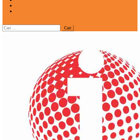
REDAKSI
CATATAN
site mode button
Cari
untuk: