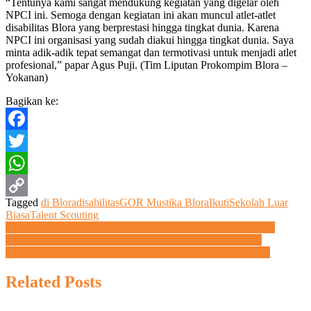
“Tentunya kami sangat mendukung kegiatan yang digelar oleh
NPCI ini. Semoga dengan kegiatan ini akan muncul atlet-atlet
disabilitas Blora yang berprestasi hingga tingkat dunia. Karena
NPCI ini organisasi yang sudah diakui hingga tingkat dunia. Saya
minta adik-adik tepat semangat dan termotivasi untuk menjadi atlet
profesional,” papar Agus Puji. (Tim Liputan Prokompim Blora –
Yokanan)
Bagikan ke:
Facebook
Twitter
WhatsApp
Tagged
di Blora
disabilitas
GOR Mustika Blora
Ikuti
Sekolah Luar
Copy
Biasa
Talent Scouting
Navigasi
336 Peserta Ikuti Pelatihan Ketrampilan Berbasis Kompetensi
Link
Kebun Melon Green House Ala Girli Farm Menginspirasi,
pos
Diharapkan Bisa Diterapkan Di Semua Kecamatan Di Blora
Related Posts