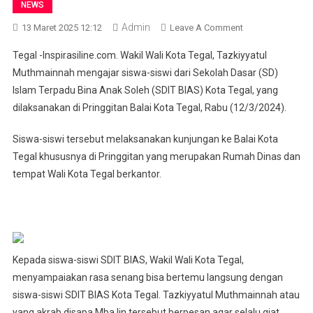
NEWS
Admin
On
13 Maret 2025 12:12
Leave A Comment
Wakil
Tegal -Inspirasiline.com. Wakil Wali Kota Tegal, Tazkiyyatul
Wali
Muthmainnah mengajar siswa-siswi dari Sekolah Dasar (SD)
Kota
Islam Terpadu Bina Anak Soleh (SDIT BIAS) Kota Tegal, yang
Tegal
dilaksanakan di Pringgitan Balai Kota Tegal, Rabu (12/3/2024).
Mengajar
Murid
Siswa-siswi tersebut melaksanakan kunjungan ke Balai Kota
SD
Islam
Tegal khususnya di Pringgitan yang merupakan Rumah Dinas dan
Terpadu
tempat Wali Kota Tegal berkantor.
BIAS
Kepada siswa-siswi SDIT BIAS, Wakil Wali Kota Tegal,
menyampaiakan rasa senang bisa bertemu langsung dengan
siswa-siswi SDIT BIAS Kota Tegal. Tazkiyyatul Muthmainnah atau
yang akrab disapa Mba Iin tersebut berpesan agar selalu giat