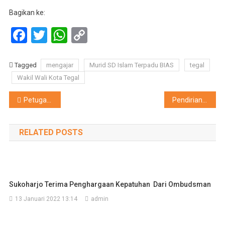
Bagikan ke:
Facebook
Twitter
WhatsApp
Copy
Link
Tagged
mengajar
Murid SD Islam Terpadu BIAS
tegal
Wakil Wali Kota Tegal
Navigasi
Petugas BPBD Diminta Selalu Sia siaga
Pendirian Sekolah Rakyat Minimal Daerah Menyediakan Lahan 5 Hektar
pos
RELATED POSTS
Sukoharjo Terima Penghargaan Kepatuhan Dari Ombudsman
13 Januari 2022 13:14
admin