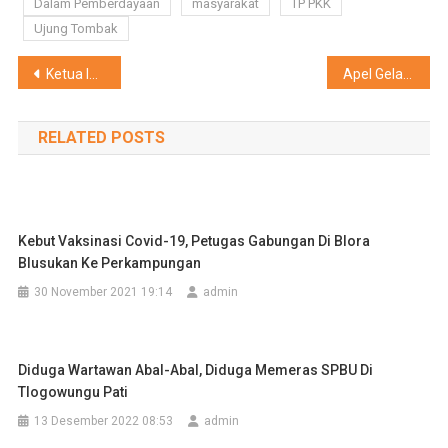
Dalam Pemberdayaan
masyarakat
TP PKK
Ujung Tombak
Navigasi
Ketua ISSI Grobogan Optimis Peroleh Medali Emas Di Porprov
Apel Gelar Pasukan Operasi Ketupat Candi 2025, Sekaligus Pemusnahan Miras
pos
RELATED POSTS
Kebut Vaksinasi Covid-19, Petugas Gabungan Di Blora
Blusukan Ke Perkampungan
30 November 2021 19:14
admin
Diduga Wartawan Abal-Abal, Diduga Memeras SPBU Di
Tlogowungu Pati
13 Desember 2022 08:53
admin