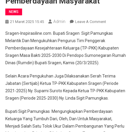
Pemberdayaan Masyarakat
NEWS
Admin
On
21 Maret 2025 15:45
Leave A Comment
Bupati
Sragen-Inspirasiline.com. Bupati Sragen Sigit Pamungkas
Sigit
Melantik Dan Mengukuhkan Pengurus Tim Penggerak
Pamungkas
Pemberdayaan Kesejahteraan Keluarga (TP-PKK) Kabupaten
:
Sragen Masa Bakti 2025-2030 Di Pendopo Sumonegaran Rumah
TP
PKK
Dinas (Rumdin) Bupati Sragen, Kamis (20/3/2025).
Adalah
Ujung
Selain Acara Pengukuhan Juga Dilaksanakan Serah Terima
Tombak
Jabatan (Sertijab) Ketua TP-PKK Kabupaten Sragen (Periode
Dalam
2021-2025) Ny. Supami Suroto Kepada Ketua TP-PKK Kabupaten
Pemberdayaan
Sragen (Periode 2025-2030) Ny. Linda Sigit Pamungkas.
Masyarakat
Bupati Sigit Pamungkas Mengungkapkan Pemberdayaan
Keluarga Yang Tumbuh Dari, Oleh, Dan Untuk Masyarakat,
Menjadi Salah Satu Tolok Ukur Dalam Pembangunan Yang Perlu