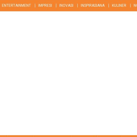
ENTERTAINMENT
IMPRESI
INOVASI
INSPIRASIANA
KULINER
N