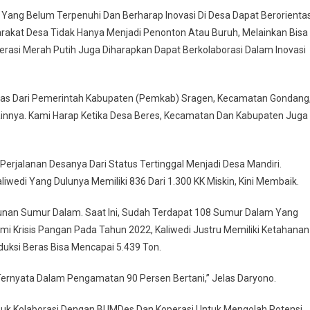
Yang Belum Terpenuhi Dan Berharap Inovasi Di Desa Dapat Berorientas
arakat Desa Tidak Hanya Menjadi Penonton Atau Buruh, Melainkan Bisa
perasi Merah Putih Juga Diharapkan Dapat Berkolaborasi Dalam Inovasi
 Keras Dari Pemerintah Kabupaten (Pemkab) Sragen, Kecamatan Gondang
ainnya. Kami Harap Ketika Desa Beres, Kecamatan Dan Kabupaten Juga
rjalanan Desanya Dari Status Tertinggal Menjadi Desa Mandiri.
wedi Yang Dulunya Memiliki 836 Dari 1.300 KK Miskin, Kini Membaik.
unan Sumur Dalam. Saat Ini, Sudah Terdapat 108 Sumur Dalam Yang
i Krisis Pangan Pada Tahun 2022, Kaliwedi Justru Memiliki Ketahanan
uksi Beras Bisa Mencapai 5.439 Ton.
 Ternyata Dalam Pengamatan 90 Persen Bertani,” Jelas Daryono.
asuk Kolaborasi Dengan BUMDes Dan Koperasi Untuk Mengolah Potensi