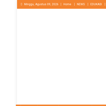
Skip
Minggu, Agustus 09, 2026
Home
NEWS
EDUKASI
to
content