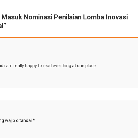
i Masuk Nominasi Penilaian Lomba Inovasi
al
”
and i am really happy to read everthing at one place
g wajib ditandai
*