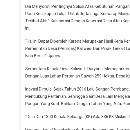
Dia Menyoroti Pentingnya Solusi Atas Kebutuhan Pangan 
Pada Kecukupan Lokal. Untuk Itu, Ia Juga Berharap Masy
Terlibat Aktif. Kolaborasi Dengan Koperasi Desa Atau Ko
Ini.
“Hal Ini Dapat Diperoleh Karena Merupakan Hasil Kerja
Pemerintah Desa (Pemdes) Kaliwedi Dan Pihak Terkait L
Bisa Beres,” Ujarnya.
Sementara Kepala Desa Kaliwedi, Daryono, Memaparkan Pe
Dengan Luas Lahan Pertanian Sawah 259 Hektar, Desa Kali
Inovasi Dimulai Sejak Tahun 2016 Lalu Sengan Pembang
Mendukung Pertanian, Sehingga Saat Desa Lain Mengalam
Pangan Yang Kuat. Bahkan Dengan Lahan Yang Ada, Prod
“Dulu Dari 1300 Kepala Keluarga (KK) Ada 836 KK Miskin.
Daryono Juga Menjelaskan Berbagai Inovasi Lain, Term