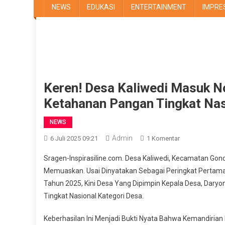
NEWS
EDUKASI
ENTERTAINMENT
IMPRE
Keren! Desa Kaliwedi Masuk N
Ketahanan Pangan Tingkat Nas
NEWS
Admin
Pada
6 Juli 2025 09:21
1 Komentar
Keren!
Sragen-Inspirasiline.com. Desa Kaliwedi, Kecamatan Go
Desa
Memuaskan. Usai Dinyatakan Sebagai Peringkat Pertama
Kaliwedi
Tahun 2025, Kini Desa Yang Dipimpin Kepala Desa, Dary
Masuk
Tingkat Nasional Kategori Desa.
Nominasi
Penilaian
Keberhasilan Ini Menjadi Bukti Nyata Bahwa Kemandiri
Lomba