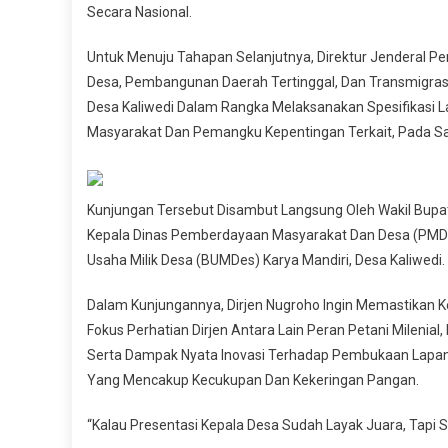
Inovasi
Secara Nasional.
Ketahanan
Untuk Menuju Tahapan Selanjutnya, Direktur Jenderal P
Pangan
Tingkat
Desa, Pembangunan Daerah Tertinggal, Dan Transmigras
Nasional
Desa Kaliwedi Dalam Rangka Melaksanakan Spesifikasi 
Masyarakat Dan Pemangku Kepentingan Terkait, Pada Sa
Kunjungan Tersebut Disambut Langsung Oleh Wakil Bupati
Kepala Dinas Pemberdayaan Masyarakat Dan Desa (PMD),
Usaha Milik Desa (BUMDes) Karya Mandiri, Desa Kaliwedi.
Dalam Kunjungannya, Dirjen Nugroho Ingin Memastikan K
Fokus Perhatian Dirjen Antara Lain Peran Petani Milenial
Serta Dampak Nyata Inovasi Terhadap Pembukaan Lapang
Yang Mencakup Kecukupan Dan Kekeringan Pangan.
“Kalau Presentasi Kepala Desa Sudah Layak Juara, Tapi 