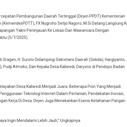
ercepatan Pembangunan Daerah Tertinggal (Dirjen PPDT) Kementerian
i (KemendesPDTT), FX Nugroho Setijo Nagoro, M.Si Datang Langsung K
Lapangan Yakni Peninjauan Ke Lokasi Dan Wawancara Dengan
btu (5/7/2025).
 Sragen, H. Suroto Didampingi Sekretaris Daerah (Sekda), Hargiyanto,
 Pudji Atmoko, Dan Kepala Desa Kaliwedi, Daryono di Pendopo Badan
elayakan Desa Kaliwedi Menjadi Juara. Beberapa Poin Yang Menjadi
, Penggunaan Teknologi Internet Dalam Pertanian, Pendekatan Inovasi,
an Kerja Di Desa. Dirjen Juga Menekankan Esensi Ketahanan Pangan
Saya Ingin Mendalami Lebih Jauh,” Ungkapnya.