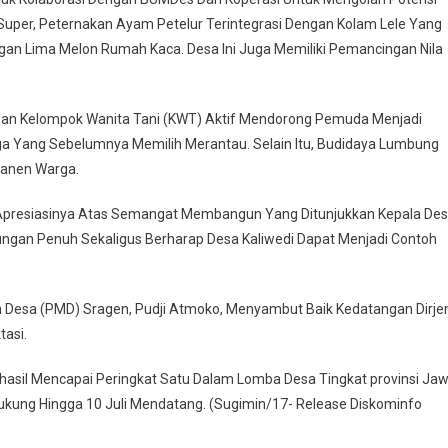
Super, Peternakan Ayam Petelur Terintegrasi Dengan Kolam Lele Yang
gan Lima Melon Rumah Kaca. Desa Ini Juga Memiliki Pemancingan Nila
an Kelompok Wanita Tani (KWT) Aktif Mendorong Pemuda Menjadi
ga Yang Sebelumnya Memilih Merantau. Selain Itu, Budidaya Lumbung
Panen Warga.
 Apresiasinya Atas Semangat Membangun Yang Ditunjukkan Kepala De
ungan Penuh Sekaligus Berharap Desa Kaliwedi Dapat Menjadi Contoh
Desa (PMD) Sragen, Pudji Atmoko, Menyambut Baik Kedatangan Dirje
tasi.
hasil Mencapai Peringkat Satu Dalam Lomba Desa Tingkat provinsi Ja
ung Hingga 10 Juli Mendatang. (Sugimin/17- Release Diskominfo