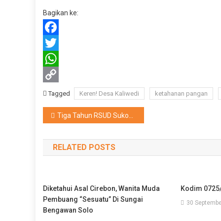
Bagikan ke:
Facebook
Twitter
WhatsApp
Copy
Tagged
Keren! Desa Kaliwedi
ketahanan pangan
Link
Navigasi
Tiga Tahun RSUD Sukowati, Bakti Sosial Sentuh Warga Denanyar
pos
RELATED POSTS
Diketahui Asal Cirebon, Wanita Muda
Kodim 0725/
Pembuang “Sesuatu” Di Sungai
30 Septembe
Bengawan Solo