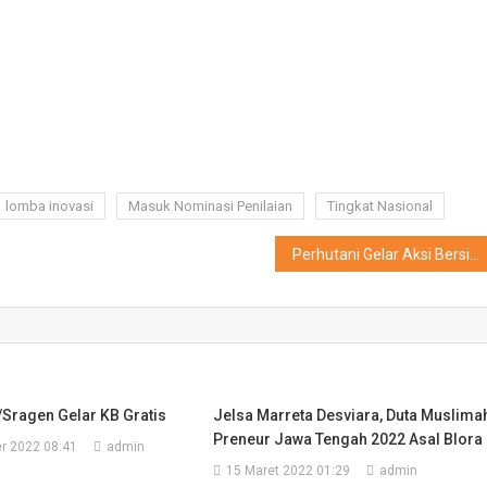
lomba inovasi
Masuk Nominasi Penilaian
Tingkat Nasional
Perhutani Gelar Aksi Bersih Sarana Wisata Widuri Bersama LMDH dan Pramuka Saka Wanabakti
Sragen Gelar KB Gratis
Jelsa Marreta Desviara, Duta Muslima
Preneur Jawa Tengah 2022 Asal Blora
r 2022 08:41
admin
15 Maret 2022 01:29
admin