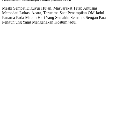
280
Di
Meski Sempat Diguyur Hujan, Masyarakat Tetap Antusias
Sambirejo
Memadati Lokasi Acara, Terutama Saat Penampilan OM Jadul
Panama Pada Malam Hari Yang Semakin Semarak Sengan Para
Pengunjung Yang Mengenakan Kostum jadul.