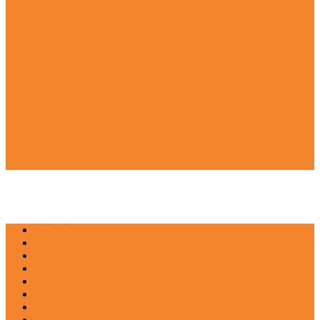
NEWS
EDUKASI
ENTERTAINMENT
IMPRESI
INOVASI
INSPIRASIANA
KULINER
NGASO