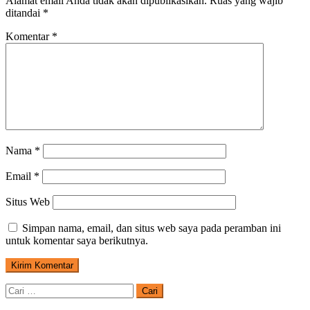
Alamat email Anda tidak akan dipublikasikan.
Ruas yang wajib
ditandai
*
Komentar
*
Nama
*
Email
*
Situs Web
Simpan nama, email, dan situs web saya pada peramban ini
untuk komentar saya berikutnya.
Cari
untuk: