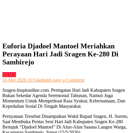
Euforia Djadoel Mantoel Meriahkan
Perayaan Hari Jadi Sragen Ke-280 Di
Sambirejo
NEWS
on
16 Mei 2026 10:54
admin
Leave a Comment
Euforia
Sragen-Inspirasiline.com. Peringatan Hari Jadi Kabupaten Sragen
Djadoel
Bukan Sekedar Agenda Seremonial Tahunan, Namun Juga
Mantoel
Momentum Untuk Memperkuat Rasa Syukur, Kebersamaan, Dan
Meriahkan
Kepedulian Sosial Di Tengah Masyarakat.
Perayaan
Hari
Pernyataan Tersebut Disampaikan Wakil Bupati Sragen, H. Suroto,
Jadi
Saat Membuka Pentas Seni Hari Jadi Kabupaten Sragen Ke-280
Sragen
Bertajuk “Djadoel Mantoel” Di Alun-Alun Sasana Langen Warga,
Ke-
Kecamatan Sambirejo, Jumat (15/5/2026).