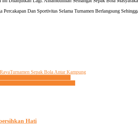
 Ini Dilanjutkan Lagi. Alhamdulillah Semangat Sepak Bola Masyaraka
aga Percakapan Dan Sportivitas Selama Turnamen Berlangsung Sehing
 Raya
Turnamen Sepak Bola Antar Kampung
 dan 10 Kambing untuk Warga Salem
iwa dan Kurban Memberdayakan Sesama
ersihkan Hati