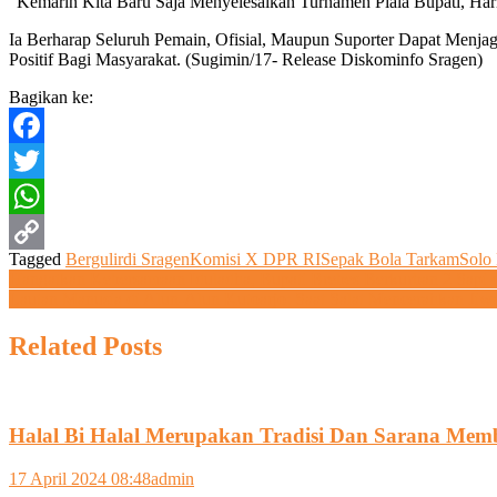
“Kemarin Kita Baru Saja Menyelesaikan Turnamen Piala Bupati, Hari
Ia Berharap Seluruh Pemain, Ofisial, Maupun Suporter Dapat Menj
Positif Bagi Masyarakat. (Sugimin/17- Release Diskominfo Sragen)
Bagikan ke:
Facebook
Twitter
WhatsApp
Tagged
Bergulir
di Sragen
Komisi X DPR RI
Sepak Bola Tarkam
Solo
Copy
Navigasi
Hangatkan Kebersamaan Iduladha, Bupati Brebes Berkurban 2 Sapi
Lautan Manusia di Alun-Alun Kutoarjo: Saat Salat Mencerahkan J
Link
pos
Related Posts
Halal Bi Halal Merupakan Tradisi Dan Sarana Memb
17 April 2024 08:48
admin