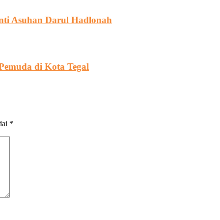
nti Asuhan Darul Hadlonah
Pemuda di Kota Tegal
dai
*