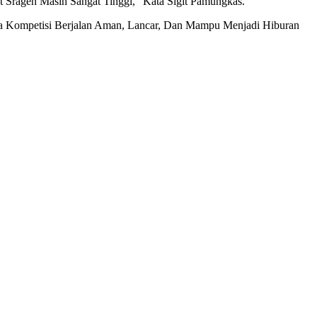
t Sragen Masih Sangat Tinggi,” Kata Sigit Pamungkas.
ga Kompetisi Berjalan Aman, Lancar, Dan Mampu Menjadi Hiburan