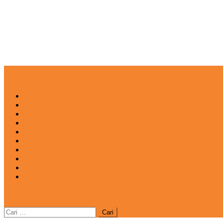
NEWS
EDUKASI
ENTERTAINMENT
IMPRESI
INOVASI
INSPIRASIANA
KULINER
NGASO
REDAKSI
CATATAN
site mode button
Cari
untuk: