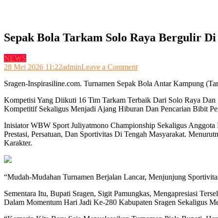
Sepak Bola Tarkam Solo Raya Bergulir Di
NEWS
on
28 Mei 2026 11:22
admin
Leave a Comment
Sepak
Sragen-Inspirasiline.com. Turnamen Sepak Bola Antar Kampung (T
Bola
Tarkam
Kompetisi Yang Diikuti 16 Tim Tarkam Terbaik Dari Solo Raya Dan
Solo
Kompetitif Sekaligus Menjadi Ajang Hiburan Dan Pencarian Bibit Pe
Raya
Bergulir
Inisiator WBW Sport Juliyatmono Championship Sekaligus Anggota
Di
Prestasi, Persatuan, Dan Sportivitas Di Tengah Masyarakat. Menur
Sragen
Karakter.
“Mudah-Mudahan Turnamen Berjalan Lancar, Menjunjung Sportivitas
Sementara Itu, Bupati Sragen, Sigit Pamungkas, Mengapresiasi Ter
Dalam Momentum Hari Jadi Ke-280 Kabupaten Sragen Sekaligus Me