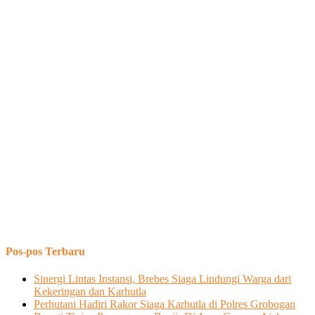
Pos-pos Terbaru
Sinergi Lintas Instansi, Brebes Siaga Lindungi Warga dari
Kekeringan dan Karhutla
Perhutani Hadiri Rakor Siaga Karhutla di Polres Grobogan