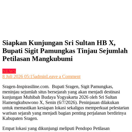
Siapkan Kunjungan Sri Sultan HB X,
Bupati Sigit Pamungkas Tinjau Sejumlah
Petilasan Mangkubumi
NEWS
on
8 Juli 2026 05:15
admin
Leave a Comment
Siapkan
Sragen-Inspirasiline.com. Bupati Sragen, Sigit Pamungkas,
Kunjungan
meninjau sejumlah situs bersejarah yang akan menjadi destinasi
Sri
kunjungan Muhibah Budaya Yogyakarta 2026 oleh Sri Sultan
Sultan
Hamengkubuwono X, Senin (6/7/2026). Peninjauan dilakukan
HB
untuk memastikan kesiapan lokasi sekaligus memperkuat pelestarian
X,
warisan sejarah yang menjadi bagian penting perjalanan berdirinya
Bupati
Kabupaten Sragen.
Sigit
Pamungkas
Empat lokasi yang dikunjungi meliputi Pendopo Petilasan
Tinjau