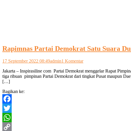
Rapimnas Partai Demokrat Satu Suara Du
pada
17 September 2022 08:49
admin
1 Komentar
Rapimnas
Jakarta – Inspirasiline com Partai Demokrat menggelar Rapat Pimpin
Partai
tiga ribuan pimpinan Partai Demokrat dari tingkat Pusat maupun Daera
Demokrat
[…]
Satu
Suara
Bagikan ke:
Dukung
AHY
Jadi
Facebook
Kontestan
Pilpres
Twitter
2024
WhatsApp