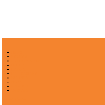
NEWS
EDUKASI
ENTERTAINMENT
IMPRESI
INOVASI
INSPIRASIANA
KULINER
NGASO
REDAKSI
CATATAN
site mode button