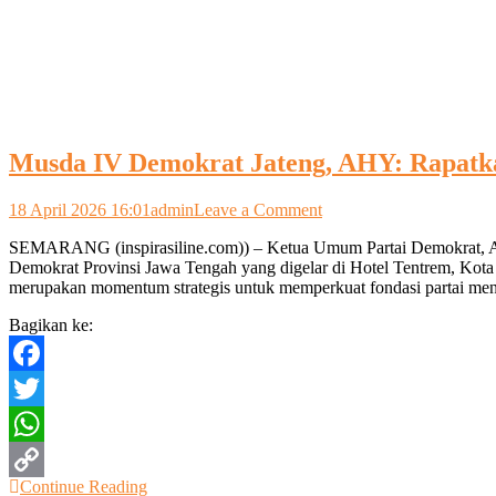
Musda IV Demokrat Jateng, AHY: Rapatk
on
18 April 2026 16:01
admin
Leave a Comment
Musda
SEMARANG (inspirasiline.com)) – Ketua Umum Partai Demokrat, A
IV
Demokrat Provinsi Jawa Tengah yang digelar di Hotel Tentrem, Ko
Demokrat
merupakan momentum strategis untuk memperkuat fondasi partai me
Jateng,
AHY:
Bagikan ke:
Rapatkan
Barisan,
Bangun
Facebook
Kekuatan,
Rebut
Twitter
Kemenangan
WhatsApp
Continue Reading
Copy