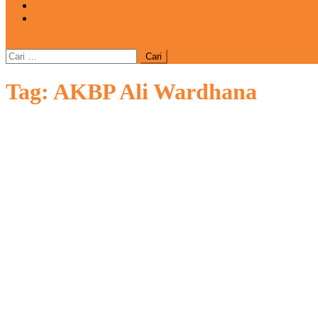
REDAKSI
CATATAN
site mode button
Cari
untuk:
Tag:
AKBP Ali Wardhana