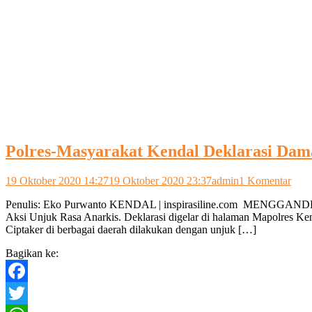
Polres-Masyarakat Kendal Deklarasi Dama
pada
19 Oktober 2020 14:27
19 Oktober 2020 23:37
admin
1 Komentar
Polr
Penulis: Eko Purwanto KENDAL | inspirasiline.com MENGGANDENG 
Masy
Aksi Unjuk Rasa Anarkis. Deklarasi digelar di halaman Mapolres Ken
Kend
Ciptaker di berbagai daerah dilakukan dengan unjuk […]
Dekl
Dam
Bagikan ke:
Tola
Aksi
Unj
Facebook
Rasa
Anar