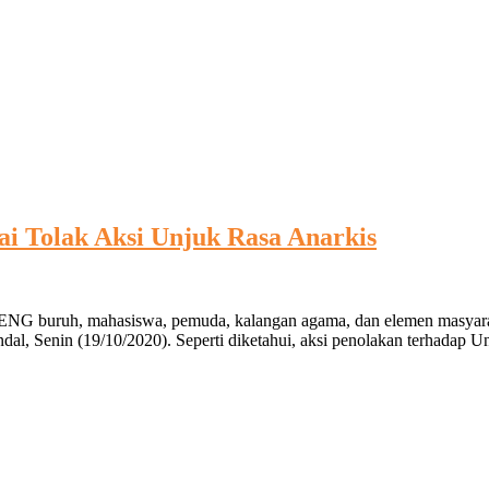
i Tolak Aksi Unjuk Rasa Anarkis
es-
buruh, mahasiswa, pemuda, kalangan agama, dan elemen masyaraka
arakat
dal, Senin (19/10/2020). Seperti diketahui, aksi penolakan terhadap 
al
arasi
ai
k
uk
kis