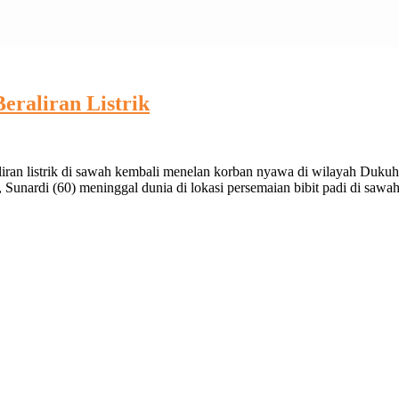
eraliran Listrik
iran listrik di sawah kembali menelan korban nyawa di wilayah Duk
i
Sunardi (60) meninggal dunia di lokasi persemaian bibit padi di sawa
s
t
kan
iran
k