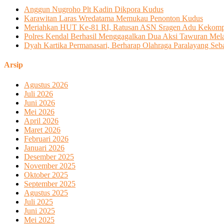
Anggun Nugroho Plt Kadin Dikpora Kudus
Karawitan Laras Wredatama Memukau Penonton Kudus
Meriahkan HUT Ke-81 RI, Ratusan ASN Sragen Adu Kekom
Polres Kendal Berhasil Menggagalkan Dua Aksi Tawuran Melal
Dyah Kartika Permanasari, Berharap Olahraga Paralayang Se
Arsip
Agustus 2026
Juli 2026
Juni 2026
Mei 2026
April 2026
Maret 2026
Februari 2026
Januari 2026
Desember 2025
November 2025
Oktober 2025
September 2025
Agustus 2025
Juli 2025
Juni 2025
Mei 2025