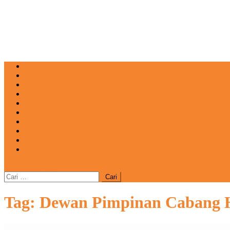
NEWS
EDUKASI
ENTERTAINMENT
IMPRESI
INOVASI
INSPIRASIANA
KULINER
NGASO
REDAKSI
CATATAN
site mode button
Cari
untuk:
Tag:
Dewan Pimpinan Cabang H