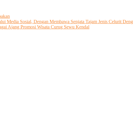
pakan
ui Media Sosial, Dengan Membawa Senjata Tajam Jenis Celurit Denga
bagai Ajang Promosi Wisata Curug Sewu Kendal