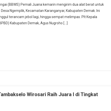
Khawatir
Sungai (BBWS) Pemali Juana kemarin mengirim dua alat berat untuk
Jebol
, Desa Ngemplik, Kecamatan Karanganyar, Kabupaten Demak. Ini
Lagi,
anggul terancam jebol lagi, hingga sempat melimpas. Plt Kepala
Dua
BPBD) Kabupaten Demak, Agus Nugroho […]
Alat
Berat
Di
Terjunkan
Untuk
Meninggikan
Tanggul
Sungai
Wulan
ambakselo Wirosari Raih Juara I di Tingkat
n