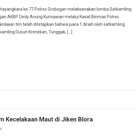
tkamling
Bhayangkara ke 77 Polres Grobogan melaksanakan lomba Satkamling
esa
ogan AKBP Dedy Anung Kurniawan melalui Kasat Binmas Polres
ngsri
laian tim telah ditetapkan bahwa juara 1 diraih oleh satkamling
eyer
tkamling Dusun Krenekan, Tunggak, […]
an
ambakselo
rosari
ih
ara
ngkat
lres
robogan
m Kecelakaan Maut di Jiken Blora
On
t
Sepasang