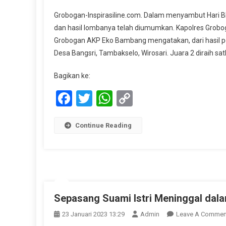
Sa
Grobogan-Inspirasiline.com. Dalam menyambut Hari 
D
dan hasil lombanya telah diumumkan. Kapolres Grob
Ba
Grobogan AKP Eko Bambang mengatakan, dari hasil peni
G
Desa Bangsri, Tambakselo, Wirosari. Juara 2 diraih sa
D
T
Bagikan ke:
Wi
Ra
Facebook
Twitter
WhatsApp
Copy
Ju
Link
I
Di
Continue Reading
Ti
Po
G
Sepasang Suami Istri Meninggal dala
23 Januari 2023 13:29
Admin
Leave A Commen