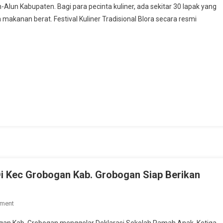
-Alun Kabupaten. Bagi para pecinta kuliner, ada sekitar 30 lapak yang
Sajikan
akanan berat. Festival Kuliner Tradisional Blora secara resmi
Berbagai
Makanan
Di
Festival
Kuliner
Tradisional
Blora
Di Kec Grobogan Kab. Grobogan Siap Berikan
On
ment
Melalui