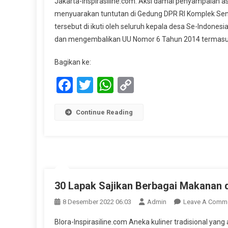
Jakarta-Inspirasiline.com. Aksi damai penyampaian as
Dama
menyuarakan tuntutan di Gedung DPR RI Komplek Sena
Dan
tersebut di ikuti oleh seluruh kepala desa Se-Indon
Audie
dan mengembalikan UU Nomor 6 Tahun 2014 termasu
Para
Kade
Bagikan ke:
Se
Indon
Facebook
Twitter
WhatsApp
Copy
Di
Link
Sena
Memb
Continue Reading
Hasil
30 Lapak Sajikan Berbagai Makanan di
8 Desember 2022 06:03
Admin
Leave A Comm
Blora-Inspirasiline.com Aneka kuliner tradisional yang a