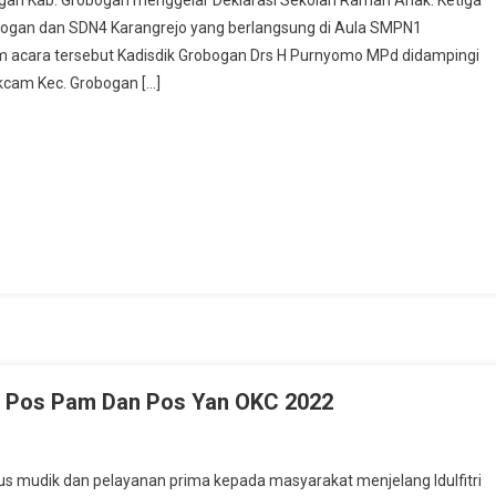
bogan Kab. Grobogan menggelar Deklarasi Sekolah Ramah Anak. Ketiga
Program
ogan dan SDN4 Karangrejo yang berlangsung di Aula SMPN1
SRA,
am acara tersebut Kadisdik Grobogan Drs H Purnyomo MPd didampingi
Tiga
kcam Kec. Grobogan […]
Sekolah
Di
Kec
Grobogan
Kab.
Grobogan
Siap
Berikan
Layanan
Hak
Hak
Anak
Di Pos Pam Dan Pos Yan OKC 2022
n
olres
us mudik dan pelayanan prima kepada masyarakat menjelang Idulfitri
lora