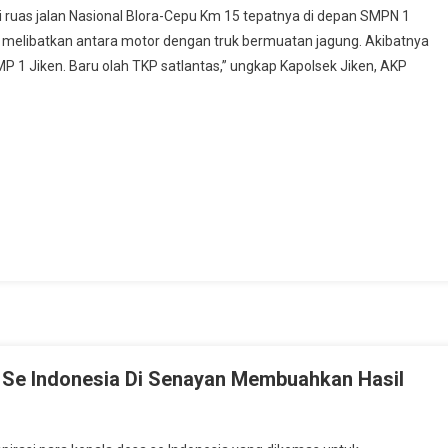
s di ruas jalan Nasional Blora-Cepu Km 15 tepatnya di depan SMPN 1
Suami
n melibatkan antara motor dengan truk bermuatan jagung. Akibatnya
Istri
MP 1 Jiken. Baru olah TKP satlantas,” ungkap Kapolsek Jiken, AKP
Meninggal
Dalam
Kecelakaan
Maut
Di
Jiken
Blora
 Se Indonesia Di Senayan Membuahkan Hasil