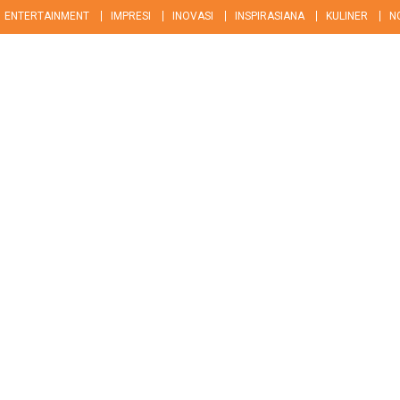
ENTERTAINMENT
IMPRESI
INOVASI
INSPIRASIANA
KULINER
N