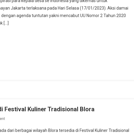
pirasi para kepala desa se Indonesia yang dikemas untuk
i
yan Jakarta terlaksana pada Hari Selasa (17/01/2023). Aksi damai
esia dengan agenda tuntutan yakni mencabut UU Nomor 2 Tahun 2020
nsi
k […]
s
esia
yan
uahkan
 Festival Kuliner Tradisional Blora
On
ent
30
da dari berbagai wilayah Blora tersedia di Festival Kuliner Tradisional
Lapak