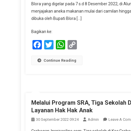
Blora yang digelar pada 7 s.d 8 Desember 2022, di Alun
menjajakan aneka makanan mulai dari camilan hingga m
dibuka oleh Bupati Blora […]
Bagikan ke:
Facebook
Twitter
WhatsApp
Copy
Link
Continue Reading
Melalui Program SRA, Tiga Sekolah 
Layanan Hak Hak Anak
30 September 2022 09:24
Admin
Leave A Com