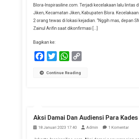
Blora-Inspirasiline.com. Terjadi kecelakaan lalu linta
Jiken, Kecamatan Jiken, Kabupaten Blora. Kecelakaa
2 orang tewas di lokasi kejadian. “Nggih mas, depan S
Zainul Arifin saat dikonfirmasi […]
Bagikan ke:
Facebook
Twitter
WhatsApp
Copy
Link
Continue Reading
Aksi Damai Dan Audiensi Para Kades
Pada
18 Januari 2023 17:40
Admin
1 Komentar
Aksi