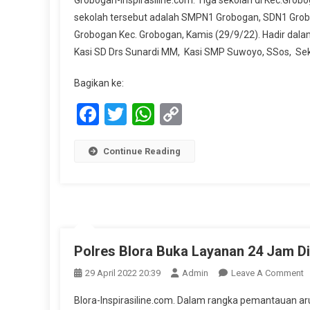
Grobogan-Inspirasiline.com. Tiga sekolah di Kec.Gro
sekolah tersebut adalah SMPN1 Grobogan, SDN1 Grob
Grobogan Kec. Grobogan, Kamis (29/9/22). Hadir dal
Kasi SD Drs Sunardi MM, Kasi SMP Suwoyo, SSos, Se
Bagikan ke:
Facebook
Twitter
WhatsApp
Copy
Link
Continue Reading
Polres Blora Buka Layanan 24 Jam 
O
29 April 2022 20:39
Admin
Leave A Comment
P
Blora-Inspirasiline.com. Dalam rangka pemantauan ar
B