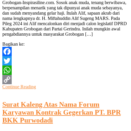
Grobogan-Inspirasiline.com. Sosok anak muda, tenang berwibawa,
H.
berpenampilan menarik yang tak dipunyai anak muda sebayanya,
Miftahuddin
dan sudah menyandang gelar haji. Itulah Alif, sapaan akrab dari
Alif
nama lengkapnya dr. H. Miftahuddin Alif Sugeng MARS. Pada
Sugeng
Pileg 2024 ini Alif mencalonkan diri menjadi calon legislatif DPRD
MARS
Kabupaten Grobogan dari Partai Gerindra. Inilah mungkin awal
Ikuti
pengabdiannya untuk masyarakat Grobogan […]
Pileg
Untuk
Bagikan ke:
Kesejahteraan
Masyarakat
Facebook
Twitter
WhatsApp
Continue Reading
Copy
Link
Surat Kaleng Atas Nama Forum
Karyawan Kontrak Gegerkan PT. BPR
BKK Purwodadi