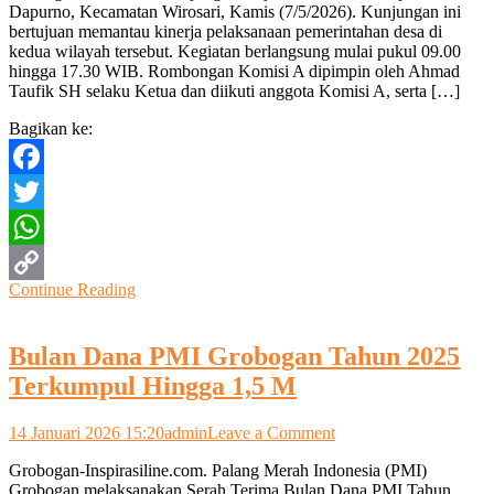
Dapurno, Kecamatan Wirosari, Kamis (7/5/2026). Kunjungan ini
Desa
bertujuan memantau kinerja pelaksanaan pemerintahan desa di
dan
kedua wilayah tersebut. Kegiatan berlangsung mulai pukul 09.00
Kesiapan
hingga 17.30 WIB. Rombongan Komisi A dipimpin oleh Ahmad
Pilkades,
Taufik SH selaku Ketua dan diikuti anggota Komisi A, serta […]
Komisi
A
Bagikan ke:
DPRD
Grobogan
Sambangi
Facebook
Desa
Sambirejo
Twitter
dan
Dapurno
WhatsApp
Wirosari
Continue Reading
Copy
Link
Bulan Dana PMI Grobogan Tahun 2025
Terkumpul Hingga 1,5 M
on
14 Januari 2026 15:20
admin
Leave a Comment
Bulan
Grobogan-Inspirasiline.com. Palang Merah Indonesia (PMI)
Dana
Grobogan melaksanakan Serah Terima Bulan Dana PMI Tahun
PMI