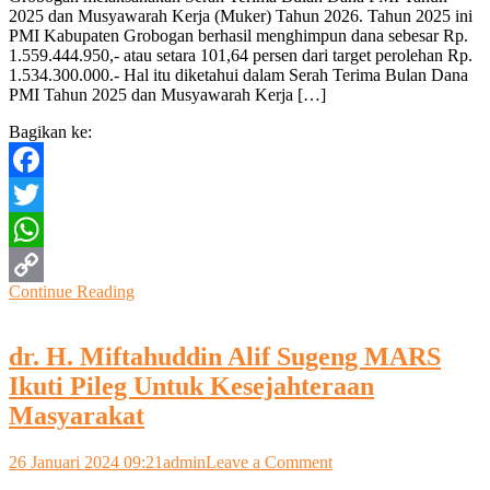
2025 dan Musyawarah Kerja (Muker) Tahun 2026. Tahun 2025 ini
Grobogan
PMI Kabupaten Grobogan berhasil menghimpun dana sebesar Rp.
Tahun
1.559.444.950,- atau setara 101,64 persen dari target perolehan Rp.
2025
1.534.300.000.- Hal itu diketahui dalam Serah Terima Bulan Dana
Terkumpul
PMI Tahun 2025 dan Musyawarah Kerja […]
Hingga
1,5
Bagikan ke:
M
Facebook
Twitter
WhatsApp
Continue Reading
Copy
Link
dr. H. Miftahuddin Alif Sugeng MARS
Ikuti Pileg Untuk Kesejahteraan
Masyarakat
on
26 Januari 2024 09:21
admin
Leave a Comment
dr.