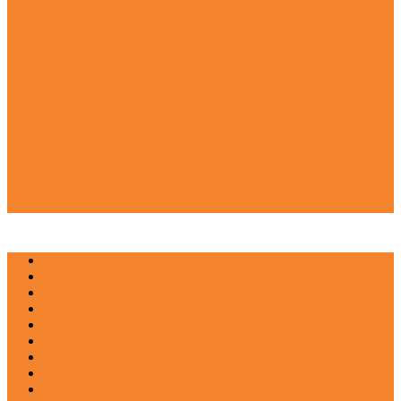
NEWS
EDUKASI
ENTERTAINMENT
IMPRESI
INOVASI
INSPIRASIANA
KULINER
NGASO
REDAKSI