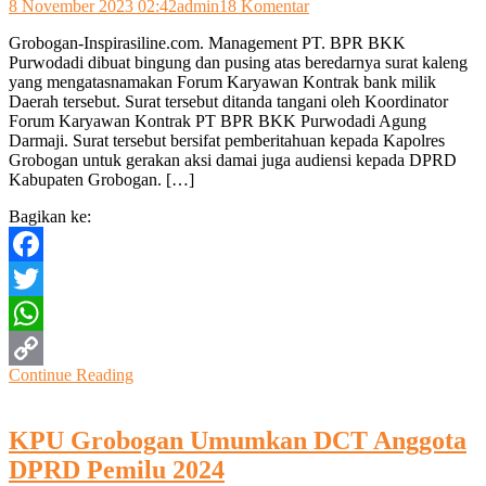
pada
8 November 2023 02:42
admin
18 Komentar
Surat
Grobogan-Inspirasiline.com. Management PT. BPR BKK
Kaleng
Purwodadi dibuat bingung dan pusing atas beredarnya surat kaleng
Atas
yang mengatasnamakan Forum Karyawan Kontrak bank milik
Nama
Daerah tersebut. Surat tersebut ditanda tangani oleh Koordinator
Forum
Forum Karyawan Kontrak PT BPR BKK Purwodadi Agung
Karyawan
Darmaji. Surat tersebut bersifat pemberitahuan kepada Kapolres
Kontrak
Grobogan untuk gerakan aksi damai juga audiensi kepada DPRD
Gegerkan
Kabupaten Grobogan. […]
PT.
BPR
Bagikan ke:
BKK
Purwodadi
Facebook
Twitter
WhatsApp
Continue Reading
Copy
Link
KPU Grobogan Umumkan DCT Anggota
DPRD Pemilu 2024