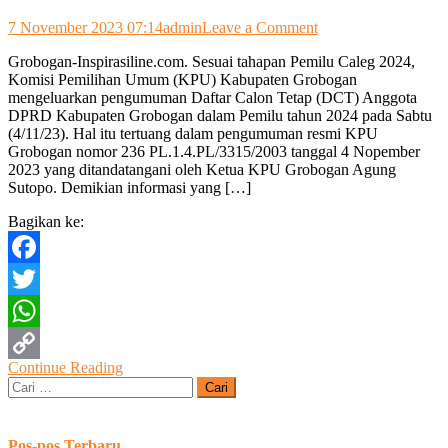
on
7 November 2023 07:14
admin
Leave a Comment
KPU
Grobogan-Inspirasiline.com. Sesuai tahapan Pemilu Caleg 2024,
Grobogan
Komisi Pemilihan Umum (KPU) Kabupaten Grobogan
Umumkan
mengeluarkan pengumuman Daftar Calon Tetap (DCT) Anggota
DCT
DPRD Kabupaten Grobogan dalam Pemilu tahun 2024 pada Sabtu
Anggota
(4/11/23). Hal itu tertuang dalam pengumuman resmi KPU
DPRD
Grobogan nomor 236 PL.1.4.PL/3315/2003 tanggal 4 Nopember
Pemilu
2023 yang ditandatangani oleh Ketua KPU Grobogan Agung
2024
Sutopo. Demikian informasi yang […]
Bagikan ke:
Facebook
Twitter
WhatsApp
Continue Reading
Copy
Cari
untuk:
Link
Pos-pos Terbaru