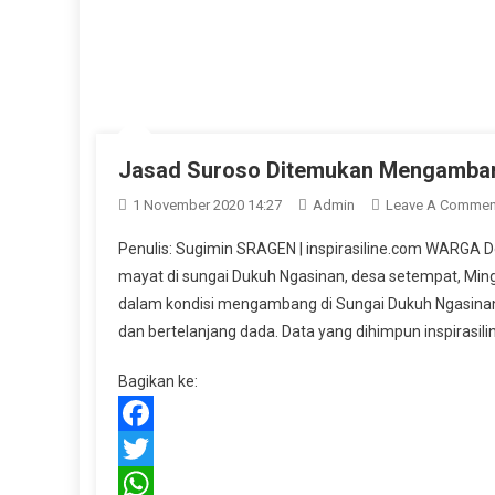
Jasad Suroso Ditemukan Mengamban
1 November 2020 14:27
Admin
Leave A Commen
Penulis: Sugimin SRAGEN | inspirasiline.com WARG
mayat di sungai Dukuh Ngasinan, desa setempat, Mingg
dalam kondisi mengambang di Sungai Dukuh Ngasinan
dan bertelanjang dada. Data yang dihimpun inspirasil
Bagikan ke:
Facebook
Twitter