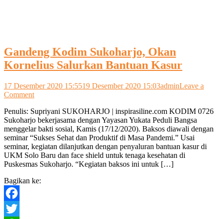
Gandeng Kodim Sukoharjo, Okan
Kornelius Salurkan Bantuan Kasur
17 Desember 2020 15:55
19 Desember 2020 15:03
admin
Leave a
on
Comment
Gandeng
Penulis: Supriyani SUKOHARJO | inspirasiline.com KODIM 0726
Kodim
Sukoharjo bekerjasama dengan Yayasan Yukata Peduli Bangsa
Sukoharjo,
menggelar bakti sosial, Kamis (17/12/2020). Baksos diawali dengan
Okan
seminar “Sukses Sehat dan Produktif di Masa Pandemi.” Usai
Kornelius
seminar, kegiatan dilanjutkan dengan penyaluran bantuan kasur di
Salurkan
UKM Solo Baru dan face shield untuk tenaga kesehatan di
Bantuan
Puskesmas Sukoharjo. “Kegiatan baksos ini untuk […]
Kasur
Bagikan ke:
Facebook