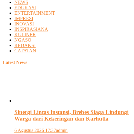
NEWS
EDUKASI
ENTERTAINMENT
IMPRESI
INOVASI
INSPIRASIANA
KULINER
NGASO
REDAKSI
CATATAN
Latest News
Sinergi Lintas Instansi, Brebes Siaga Lindungi
Warga dari Kekeringan dan Karhutla
6 Agustus 2026 17:37
admin