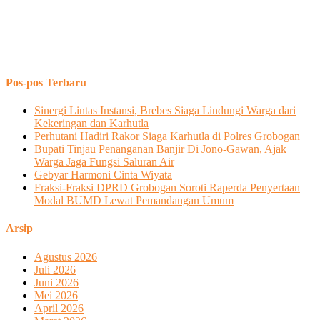
Pos-pos Terbaru
Sinergi Lintas Instansi, Brebes Siaga Lindungi Warga dari
Kekeringan dan Karhutla
Perhutani Hadiri Rakor Siaga Karhutla di Polres Grobogan
Bupati Tinjau Penanganan Banjir Di Jono-Gawan, Ajak
Warga Jaga Fungsi Saluran Air
Gebyar Harmoni Cinta Wiyata
Fraksi-Fraksi DPRD Grobogan Soroti Raperda Penyertaan
Modal BUMD Lewat Pemandangan Umum
Arsip
Agustus 2026
Juli 2026
Juni 2026
Mei 2026
April 2026