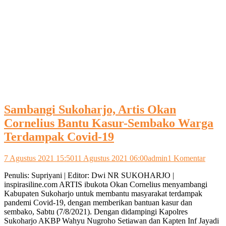
Sambangi Sukoharjo, Artis Okan
Cornelius Bantu Kasur-Sembako Warga
Terdampak Covid-19
pada
7 Agustus 2021 15:50
11 Agustus 2021 06:00
admin
1 Komentar
Samba
Penulis: Supriyani | Editor: Dwi NR SUKOHARJO |
Sukoha
inspirasiline.com ARTIS ibukota Okan Cornelius menyambangi
Artis
Kabupaten Sukoharjo untuk membantu masyarakat terdampak
Okan
pandemi Covid-19, dengan memberikan bantuan kasur dan
Cornel
sembako, Sabtu (7/8/2021). Dengan didampingi Kapolres
Bantu
Sukoharjo AKBP Wahyu Nugroho Setiawan dan Kapten Inf Jayadi
Kasur