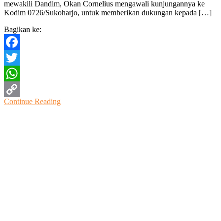
mewakili Dandim, Okan Cornelius mengawali kunjungannya ke
Semb
Kodim 0726/Sukoharjo, untuk memberikan dukungan kepada […]
Warga
Terda
Bagikan ke:
Covid
19
Facebook
Twitter
WhatsApp
Continue Reading
Copy
Link