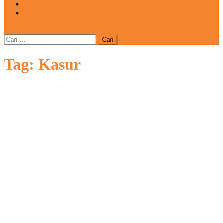
REDAKSI
CATATAN
site mode button
Cari
untuk:
Tag:
Kasur