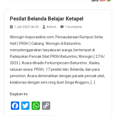
Pesilat Belanda Belajar Ketapel
Pada
1 Juli 2023 06:20
Admin
1 Komentar
Pesilat
Wonogiri-Insporasiline.com. Persaudaraan Rumpun Setia
Belanda
HatI ( PRSH ) Cabang Wonogiri di Baturetno
Belajar
menyelenggarakan tasyakuran warga, bertempat di
Ketapel
Padepokan Pencak Silat PRSH Baturetno, Wonogiri.( 27/6/
2023 ). Acara dihadiri Forkompincam Baturetno , Kades,
ratusan siswa PRSH, 17 pesilat dari Belanda, dan para
penonton. Acara dimeriahkan dengan parade pencak silat,
kolaborasi dengan seni reog duet Singa Anggoro, […]
Bagikan ke:
Facebook
Twitter
WhatsApp
Copy
Link