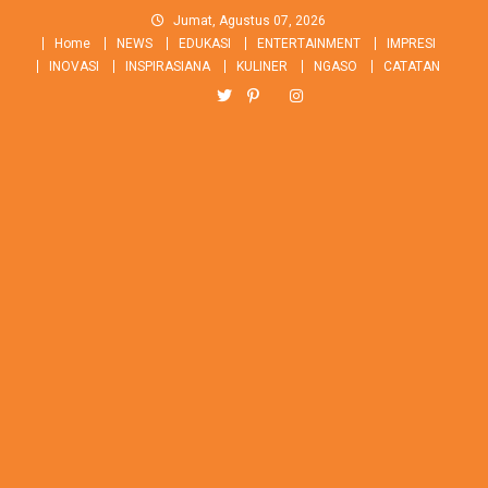
Skip
Jumat, Agustus 07, 2026
to
Home
NEWS
EDUKASI
ENTERTAINMENT
IMPRESI
content
INOVASI
INSPIRASIANA
KULINER
NGASO
CATATAN