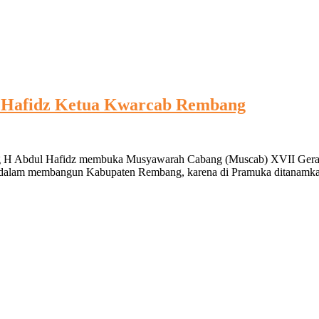
 Hafidz Ketua Kwarcab Rembang
scab
H Abdul Hafidz membuka Musyawarah Cabang (Muscab) XVII Geraka
II
dalam membangun Kabupaten Rembang, karena di Pramuka ditanamkan p
rakan
amuka,
ziroh
fidz
tua
arcab
mbang