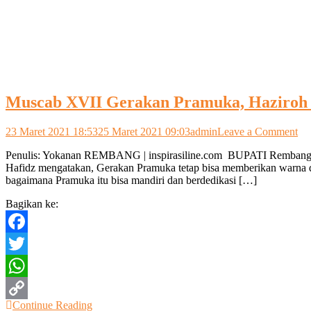
Muscab XVII Gerakan Pramuka, Haziroh
on
23 Maret 2021 18:53
25 Maret 2021 09:03
admin
Leave a Comment
Mu
Penulis: Yokanan REMBANG | inspirasiline.com BUPATI Rembang 
XV
Hafidz mengatakan, Gerakan Pramuka tetap bisa memberikan warna 
Ge
bagaimana Pramuka itu bisa mandiri dan berdedikasi […]
Pr
Ha
Bagikan ke:
Ha
Ke
Kw
Facebook
Re
Twitter
WhatsApp
Continue Reading
Copy