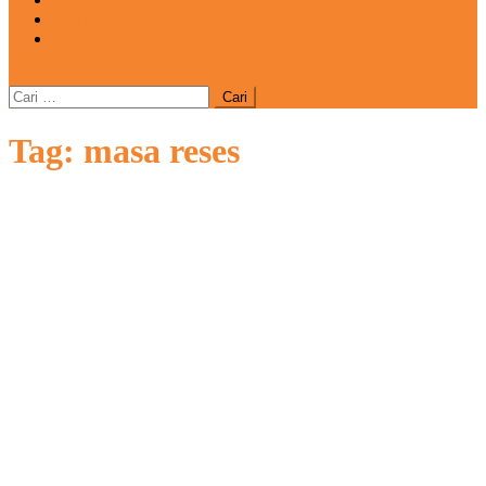
REDAKSI
CATATAN
site mode button
Cari
untuk:
Tag:
masa reses