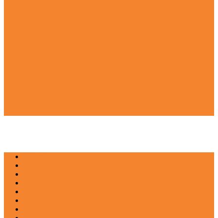
NEWS
EDUKASI
ENTERTAINMENT
IMPRESI
INOVASI
INSPIRASIANA
KULINER
NGASO