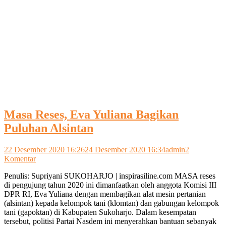
Masa Reses, Eva Yuliana Bagikan
Puluhan Alsintan
22 Desember 2020 16:26
24 Desember 2020 16:34
admin
2
pada
Komentar
Masa
Penulis: Supriyani SUKOHARJO | inspirasiline.com MASA reses
Reses,
di pengujung tahun 2020 ini dimanfaatkan oleh anggota Komisi III
Eva
DPR RI, Eva Yuliana dengan membagikan alat mesin pertanian
Yuliana
(alsintan) kepada kelompok tani (klomtan) dan gabungan kelompok
Bagikan
tani (gapoktan) di Kabupaten Sukoharjo. Dalam kesempatan
Puluhan
tersebut, politisi Partai Nasdem ini menyerahkan bantuan sebanyak
Alsintan