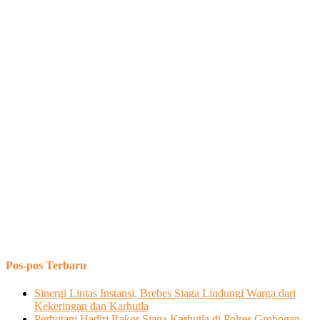
Pos-pos Terbaru
Sinergi Lintas Instansi, Brebes Siaga Lindungi Warga dari
Kekeringan dan Karhutla
Perhutani Hadiri Rakor Siaga Karhutla di Polres Grobogan