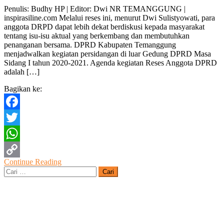
Masa
Penulis: Budhy HP | Editor: Dwi NR TEMANGGUNG |
Reses, Anggota
inspirasiline.com Melalui reses ini, menurut Dwi Sulistyowati, para
DPRD
anggota DRPD dapat lebih dekat berdiskusi kepada masyarakat
Temanggung
tentang isu-isu aktual yang berkembang dan membutuhkan
Jaring
penanganan bersama. DPRD Kabupaten Temanggung
Aspirasi
menjadwalkan kegiatan persidangan di luar Gedung DPRD Masa
Sidang I tahun 2020-2021. Agenda kegiatan Reses Anggota DPRD
adalah […]
Bagikan ke:
Facebook
Twitter
WhatsApp
Continue Reading
Copy
Cari
untuk:
Link