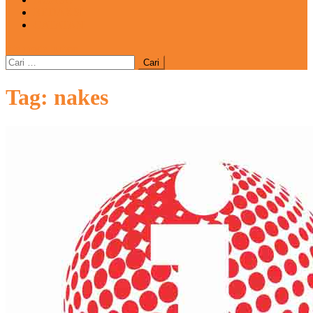
REDAKSI
CATATAN
site mode button
Cari
untuk:
Tag:
nakes