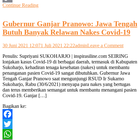
Continue Reading
Copy
Link
Gubernur Ganjar Pranowo: Jawa Tengah
Butuh Banyak Relawan Nakes Covid-19
on
30 Juni 2021 12:07
1 Juli 2021 22:22
admin
Leave a Comment
Gubernu
Penulis: Supriyani SUKOHARJO | inspirasiline.com SEIRING
Ganjar
lonjakan kasus Covid-19 di berbagai daerah, termasuk di Kabupaten
Pranowo
Sukoharjo, kehadiran tenaga kesehatan (nakes) untuk membantu
Jawa
penanganan pasien Covid-19 sangat dibutuhkan. Gubernur Jawa
Tengah
Tengah Ganjar Pranowo saat mengunjungi RSUD Ir Sukarno
Butuh
Sukoharjo, Rabu (30/6/2021) menyapa para nakes yang bertugas
Banyak
dan terus memberikan semangat untuk membantu menangani pasien
Relawa
Covid-19. Ganjar […]
Nakes
Covid-
Bagikan ke:
19
Facebook
Twitter