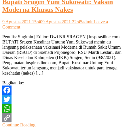
Bupati Sragen Yuni Sukowati: Vaksin
Moderna Khusus Nakes
9 Agustus 2021 15:40
9 Agustus 2021 22:45
admin
Leave a
on
Comment
Bupati
Penulis: Sugimin | Editor: Dwi NR SRAGEN | inspirasiline.com
Sragen
BUPATI Sragen Kusdinar Untung Yuni Sukowati meninjau
Yuni
langsung pelaksanaan vaksinasi Moderna di Rumah Sakit Umum
Sukowati:
Daerah (RSUD) dr Soehadi Prijonegoro, RSU Mardi Lestari, dan
Vaksin
Dinas Kesehatan Kabupaten (DKK) Sragen, Senin (9/8/2021).
Moderna
Pengamatan inspirasiline.com, Bupati Kusdinar Untung Yuni
Khusus
Sukowati terjun langsung menjadi vaksinator untuk para tenaga
Nakes
kesehatàn (nakes) […]
Bagikan ke:
Facebook
Twitter
WhatsApp
Continue Reading
Copy