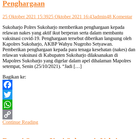
Penghargaan
pad
25 Oktober 2021 15:39
25 Oktober 2021 16:43
admin
48 Komentar
Na
Sukoharjo Polres Sukoharjo memberikan penghargaan kepada
Da
relawan nakes yang aktif ikut berperan serta dalam membantu
Re
vaksinasi covid-19. Penghargaan tersebut diberikan langsung oleh
Vak
Kapolres Sukoharjo, AKBP Wahyu Nugroho Setyawan.
Dap
Pemberikan penghargaan kepada para tenaga kesehatan (nakes) dan
Pen
relawan vaksinasi di Kabupaten Sukoharjo dilaksanakan di
Mapolres Sukoharjo yang digelar dalam apel dihalaman Mapolres
setempat, Senin (25/10/2021). “Jadi […]
Bagikan ke:
Facebook
Twitter
WhatsApp
Continue Reading
Copy
Link