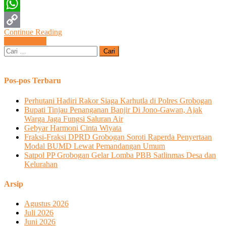
Twitter
WhatsApp
Continue Reading
Copy
Navigasi
Pos-pos lama
Cari
Link
pos
untuk:
Pos-pos Terbaru
Perhutani Hadiri Rakor Siaga Karhutla di Polres Grobogan
Bupati Tinjau Penanganan Banjir Di Jono-Gawan, Ajak
Warga Jaga Fungsi Saluran Air
Gebyar Harmoni Cinta Wiyata
Fraksi-Fraksi DPRD Grobogan Soroti Raperda Penyertaan
Modal BUMD Lewat Pemandangan Umum
Satpol PP Grobogan Gelar Lomba PBB Satlinmas Desa dan
Kelurahan
Arsip
Agustus 2026
Juli 2026
Juni 2026