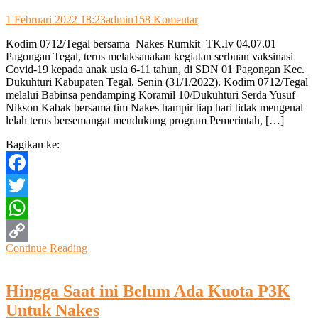
pada
1 Februari 2022 18:23
admin
158 Komentar
Kodim
Kodim 0712/Tegal bersama Nakes Rumkit TK.Iv 04.07.01
0712/Tegal
Pagongan Tegal, terus melaksanakan kegiatan serbuan vaksinasi
Bersama
Covid-19 kepada anak usia 6-11 tahun, di SDN 01 Pagongan Kec.
Nakes
Dukuhturi Kabupaten Tegal, Senin (31/1/2022). Kodim 0712/Tegal
DKT
melalui Babinsa pendamping Koramil 10/Dukuhturi Serda Yusuf
Pagongan
Nikson Kabak bersama tim Nakes hampir tiap hari tidak mengenal
Tegal
lelah terus bersemangat mendukung program Pemerintah, […]
Terus
Gencarkan
Bagikan ke:
Serbuan
Vaksinasi
Covid-
Facebook
19
Terhadap
Twitter
Anak
Usia
WhatsApp
6-
Continue Reading
11
Copy
Tahun
Link
Hingga Saat ini Belum Ada Kuota P3K
Untuk Nakes