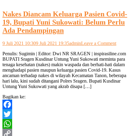
Link
Nakes Diancam Keluarga Pasien Covid-
19, Bupati Yuni Sukowati: Belum Perlu
Ada Pendampingan
on
9 Juli 2021 10:30
9 Juli 2021 19:35
admin
Leave a Comment
Nakes
Penulis: Sugimin | Editor: Dwi NR SRAGEN | inspirasiline.com
Diancam
BUPATI Sragen Kusdinar Untung Yuni Sukowati meminta para
Keluarga
tenaga kesehatan (nakes) makin waspada dan berhati-hati dalam
Pasien
menghadapi pasien maupun keluarga pasien Covid-19. Kasus
Covid-
ancaman terhadap nakes di wilayah Kecamatan Tanon, beberapa
19,
hari lalu, kini sudah ditangani Polres Sragen. Bupati Kusdinar
Bupati
Untung Yuni Sukowati yang akrab disapa […]
Yuni
Sukowati:
Bagikan ke:
Belum
Perlu
Ada
Facebook
Pendampi
Twitter
WhatsApp