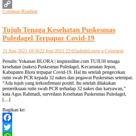
WhatsApp
Continue Reading
Copy
Link
Tujuh Tenaga Kesehatan Puskesmas
Puledagel Terpapar Covid-19
on
21 Juni 2021 18:56
22 Juni 2021 22:02
admin
Leave a Comment
Tujuh
Penulis: Yokanan BLORA | inspirasiline.com TUJUH tenaga
Tenag
kesehatan (nakes) Puskesmas Puledagel, Kecamatan Jepon,
Keseh
Kabupaten Blora terpapar Covid-19. Hal itu setelah pengecekan
Puske
rutin swab PCR kepada 32 nakes dan pegawai Puskesmas setempat.
Puleda
“Ada tujuh yang terkonfirmasi positif. Itu setelah dilakukan
Terpap
pemeriksaan rutin swab PCR terhadap 32 nakes dan karyawan,”
Covid
kata Agus Rahmadi, surveilans Kesehatan Puskesmas Puledagel,
19
[…]
Bagikan ke:
Facebook