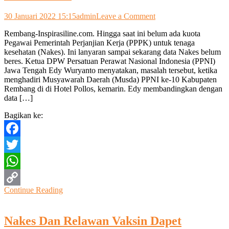
on
30 Januari 2022 15:15
admin
Leave a Comment
Hingga
Rembang-Inspirasiline.com. Hingga saat ini belum ada kuota
Saat
Pegawai Pemerintah Perjanjian Kerja (PPPK) untuk tenaga
ini
kesehatan (Nakes). Ini lanyaran sampai sekarang data Nakes belum
Belum
beres. Ketua DPW Persatuan Perawat Nasional Indonesia (PPNI)
Ada
Jawa Tengah Edy Wuryanto menyatakan, masalah tersebut, ketika
Kuota
menghadiri Musyawarah Daerah (Musda) PPNI ke-10 Kabupaten
P3K
Rembang di di Hotel Pollos, kemarin. Edy membandingkan dengan
Untuk
data […]
Nakes
Bagikan ke:
Facebook
Twitter
WhatsApp
Continue Reading
Copy
Link
Nakes Dan Relawan Vaksin Dapet