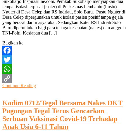
Sukoharjo-Inspirasiline.com. Pemkab Sukoharjo menyiapkan dua
Varian
tempat isolasi terpusat (isoter) di Puskesmas Pembantu (Pustu)
Baru
Nguter di Desa Celep dan RS Indriati, Solo Baru. Pustu Nguter di
Omicron
Desa Celep dipergunakan untuk isolasi pasien positif tanpa gejala
Sukoharjo
yang berasal dari masyarakat. Sedangkan Isoter RS Indriati Solo
Siapkan
Baru diperuntukan bagi para tenaga kesehatan (nakes) dan anggota
2
TNI-Polri. Kesiapan dua […]
Tempat
Isoter
Bagikan ke:
Facebook
Twitter
WhatsApp
Continue Reading
Copy
Link
Kodim 0712/Tegal Bersama Nakes DKT
Pagongan Tegal Terus Gencarkan
Serbuan Vaksinasi Covid-19 Terhadap
Anak Usia 6-11 Tahun