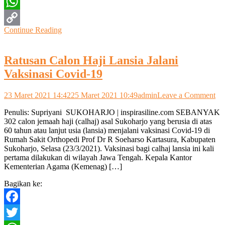
Twitter
WhatsApp
Continue Reading
Copy
Link
Ratusan Calon Haji Lansia Jalani
Vaksinasi Covid-19
on
23 Maret 2021 14:42
25 Maret 2021 10:49
admin
Leave a Comment
Ra
Penulis: Supriyani SUKOHARJO | inspirasiline.com SEBANYAK
Ca
302 calon jemaah haji (calhaj) asal Sukoharjo yang berusia di atas
Ha
60 tahun atau lanjut usia (lansia) menjalani vaksinasi Covid-19 di
La
Rumah Sakit Orthopedi Prof Dr R Soeharso Kartasura, Kabupaten
Jal
Sukoharjo, Selasa (23/3/2021). Vaksinasi bagi calhaj lansia ini kali
Vak
pertama dilakukan di wilayah Jawa Tengah. Kepala Kantor
Co
Kementerian Agama (Kemenag) […]
19
Bagikan ke:
Facebook