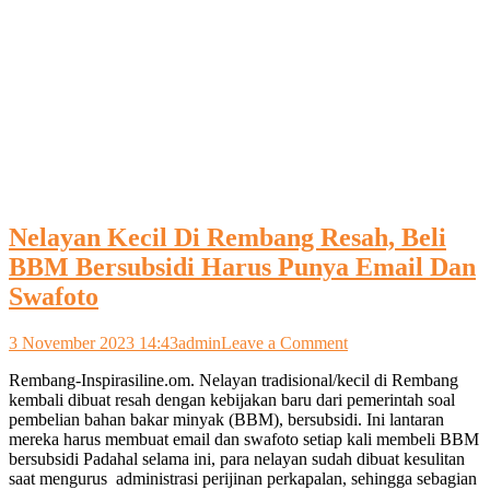
Nelayan Kecil Di Rembang Resah, Beli
BBM Bersubsidi Harus Punya Email Dan
Swafoto
on
3 November 2023 14:43
admin
Leave a Comment
Nelayan
Rembang-Inspirasiline.om. Nelayan tradisional/kecil di Rembang
Kecil
kembali dibuat resah dengan kebijakan baru dari pemerintah soal
Di
pembelian bahan bakar minyak (BBM), bersubsidi. Ini lantaran
Rembang
mereka harus membuat email dan swafoto setiap kali membeli BBM
Resah,
bersubsidi Padahal selama ini, para nelayan sudah dibuat kesulitan
Beli
saat mengurus administrasi perijinan perkapalan, sehingga sebagian
BBM