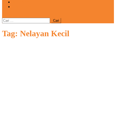
REDAKSI
CATATAN
site mode button
Cari
untuk:
Tag:
Nelayan Kecil