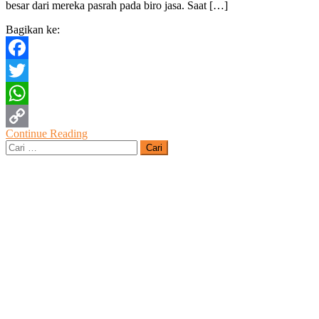
besar dari mereka pasrah pada biro jasa. Saat […]
Bersubsidi
Harus
Bagikan ke:
Punya
Email
Dan
Facebook
Swafoto
Twitter
WhatsApp
Continue Reading
Copy
Cari
untuk:
Link