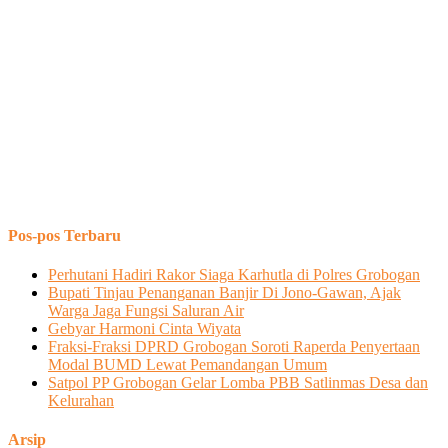
Pos-pos Terbaru
Perhutani Hadiri Rakor Siaga Karhutla di Polres Grobogan
Bupati Tinjau Penanganan Banjir Di Jono-Gawan, Ajak
Warga Jaga Fungsi Saluran Air
Gebyar Harmoni Cinta Wiyata
Fraksi-Fraksi DPRD Grobogan Soroti Raperda Penyertaan
Modal BUMD Lewat Pemandangan Umum
Satpol PP Grobogan Gelar Lomba PBB Satlinmas Desa dan
Kelurahan
Arsip