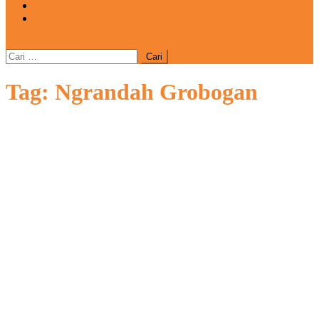
REDAKSI
CATATAN
site mode button
Cari
untuk:
Tag:
Ngrandah Grobogan