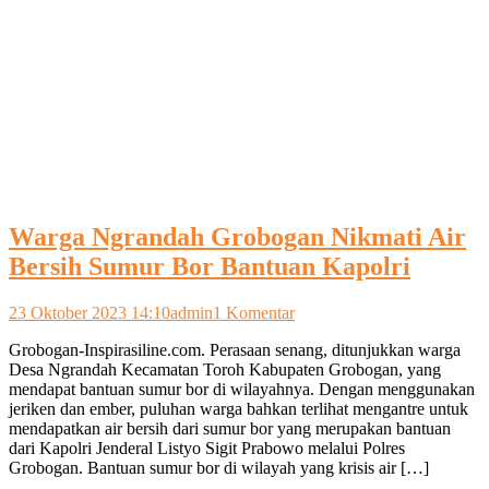
Warga Ngrandah Grobogan Nikmati Air
Bersih Sumur Bor Bantuan Kapolri
pada
23 Oktober 2023 14:10
admin
1 Komentar
Warga
Grobogan-Inspirasiline.com. Perasaan senang, ditunjukkan warga
Ngrandah
Desa Ngrandah Kecamatan Toroh Kabupaten Grobogan, yang
Grobogan
mendapat bantuan sumur bor di wilayahnya. Dengan menggunakan
Nikmati
jeriken dan ember, puluhan warga bahkan terlihat mengantre untuk
Air
mendapatkan air bersih dari sumur bor yang merupakan bantuan
Bersih
dari Kapolri Jenderal Listyo Sigit Prabowo melalui Polres
Sumur
Grobogan. Bantuan sumur bor di wilayah yang krisis air […]
Bor
Bantuan