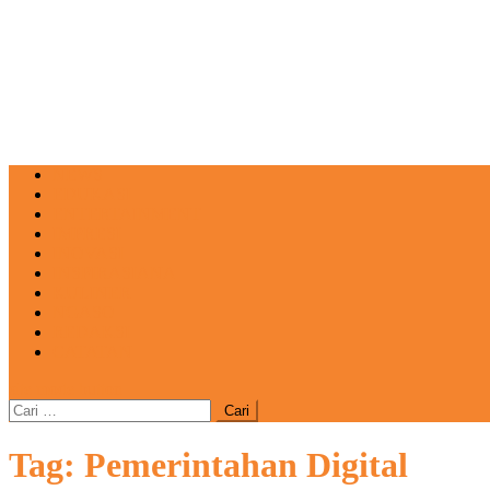
NEWS
EDUKASI
ENTERTAINMENT
IMPRESI
INOVASI
INSPIRASIANA
KULINER
NGASO
REDAKSI
CATATAN
site mode button
Cari
untuk:
Tag:
Pemerintahan Digital