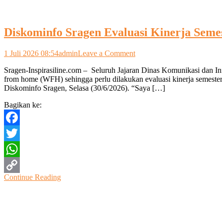
Diskominfo Sragen Evaluasi Kinerja Semes
on
1 Juli 2026 08:54
admin
Leave a Comment
Diskominfo
Sragen-Inspirasiline.com – Seluruh Jajaran Dinas Komunikasi dan I
Sragen
from home (WFH) sehingga perlu dilakukan evaluasi kinerja semeste
Evaluasi
Diskominfo Sragen, Selasa (30/6/2026). “Saya […]
Kinerja
Semester
Bagikan ke:
I,
Siap
Perkuat
Facebook
Transformasi
Pemerintahan
Twitter
Digital
WhatsApp
Continue Reading
Copy
Link