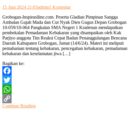
pada
15 Juni 2024 21:03
admin
1 Komentar
Untuk
Grobogan-Inspirasiline.com. Peserta Gladian Pimpinan Sangga
Edukasi,
Ambalan Gajah Mada dan Cut Nyak Dien Gugus Depan Grobogan
Peserta
10-059/10-064 Pangkalan SMA Negeri 1 Kradenan mendapatkan
Dianpinsa
pembekalan Pemadaman Kebakaran yang disampaikan oleh Kak
Diajari
Parjiyo anggota Tim Reaksi Cepat Badan Penanggulangan Bencana
Pemadaman
Daerah Kabupaten Grobogan, Jumat (14/6/24). Materi ini meliputi
Kebakaran
pemahaman tentang kebakaran, pencegahan kebakaran, pemadaman
kebakaran dan keselamatan jiwa […]
Bagikan ke:
Facebook
Twitter
WhatsApp
Continue Reading
Copy
Link