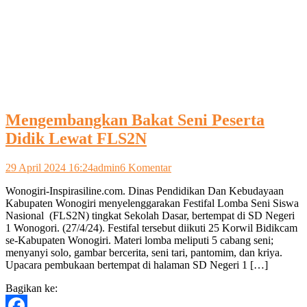
Mengembangkan Bakat Seni Peserta
Didik Lewat FLS2N
pada
29 April 2024 16:24
admin
6 Komentar
Mengembangkan
Wonogiri-Inspirasiline.com. Dinas Pendidikan Dan Kebudayaan
Bakat
Kabupaten Wonogiri menyelenggarakan Festifal Lomba Seni Siswa
Seni
Nasional (FLS2N) tingkat Sekolah Dasar, bertempat di SD Negeri
Peserta
1 Wonogori. (27/4/24). Festifal tersebut diikuti 25 Korwil Bidikcam
Didik
se-Kabupaten Wonogiri. Materi lomba meliputi 5 cabang seni;
Lewat
menyanyi solo, gambar bercerita, seni tari, pantomim, dan kriya.
FLS2N
Upacara pembukaan bertempat di halaman SD Negeri 1 […]
Bagikan ke: