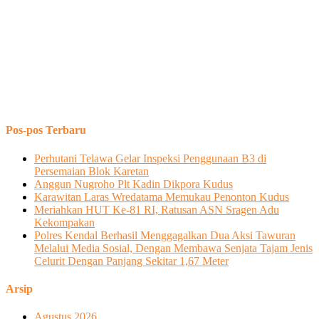
Pos-pos Terbaru
Perhutani Telawa Gelar Inspeksi Penggunaan B3 di
Persemaian Blok Karetan
Anggun Nugroho Plt Kadin Dikpora Kudus
Karawitan Laras Wredatama Memukau Penonton Kudus
Meriahkan HUT Ke-81 RI, Ratusan ASN Sragen Adu
Kekompakan
Polres Kendal Berhasil Menggagalkan Dua Aksi Tawuran
Melalui Media Sosial, Dengan Membawa Senjata Tajam Jenis
Celurit Dengan Panjang Sekitar 1,67 Meter
Arsip
Agustus 2026