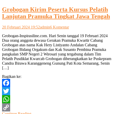
Grobogan Kirim Peserta Kursus Pelatih
Lanjutan Pramuka Tingkat Jawa Tengah
pada
20 Februari 2024 19:52
admin
6 Komentar
Grobogan
Grobogan-Inspirasiline.com. Hari Senin tanggal 19 Februari 2024
Kirim
Dua orang anggota dewasa Gerakan Pramuka Kwartir Cabang
Peserta
Grobogan atas nama Kak Hery Listiyanto Andalan Cabang
Kursus
Grobogan Bidang Orgakum dan Kak Susanto Pembina Pramuka
Pelatih
pangkalan SMP Negeri 2 Wirosari yang tergabung dalam Tim
Lanjutan
Pelatih Pusdiklat Kwarcab Grobogan diberangkatkan ke Puskepram
Pramuka
Candra Birawa Karanggeneng Gunung Pati Kota Semarang, Senin
Tingkat
[…]
Jawa
Tengah
Bagikan ke:
Facebook
Twitter
WhatsApp
Continue Reading