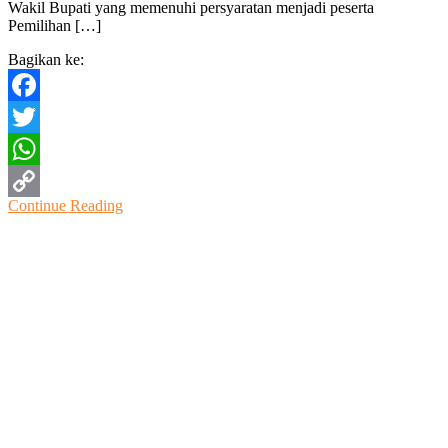
Wakil Bupati yang memenuhi persyaratan menjadi peserta
Bupati
Pemilihan […]
2024-
2029
Bagikan ke:
Peserta
Pilkada
2024
Facebook
Twitter
WhatsApp
Continue Reading
Copy
Link