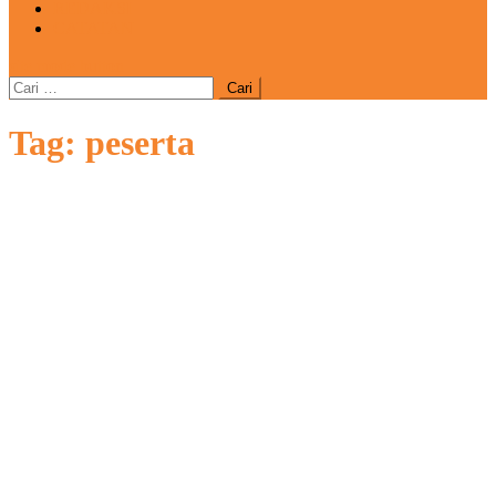
REDAKSI
CATATAN
site mode button
Cari
untuk:
Tag:
peserta