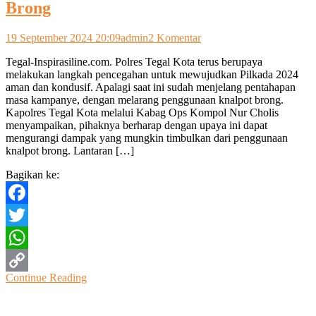
Brong
pada
19 September 2024 20:09
admin
2 Komentar
Polres
Tegal-Inspirasiline.com. Polres Tegal Kota terus berupaya
Tegal
melakukan langkah pencegahan untuk mewujudkan Pilkada 2024
Kota
aman dan kondusif. Apalagi saat ini sudah menjelang pentahapan
Larang
masa kampanye, dengan melarang penggunaan knalpot brong.
Peserta
Kapolres Tegal Kota melalui Kabag Ops Kompol Nur Cholis
Kampanye
menyampaikan, pihaknya berharap dengan upaya ini dapat
Pilkada
mengurangi dampak yang mungkin timbulkan dari penggunaan
Gunakan
knalpot brong. Lantaran […]
Knalpot
Brong
Bagikan ke:
Facebook
Twitter
WhatsApp
Continue Reading
Copy
Link