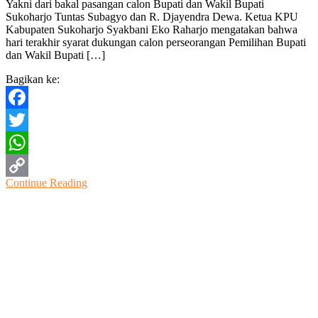
Yakni dari bakal pasangan calon Bupati dan Wakil Bupati
Pilkada
Sukoharjo Tuntas Subagyo dan R. Djayendra Dewa. Ketua KPU
Serahkan
Kabupaten Sukoharjo Syakbani Eko Raharjo mengatakan bahwa
Syarat
hari terakhir syarat dukungan calon perseorangan Pemilihan Bupati
Dukungan
dan Wakil Bupati […]
Bagikan ke:
Facebook
Twitter
WhatsApp
Continue Reading
Copy
Link