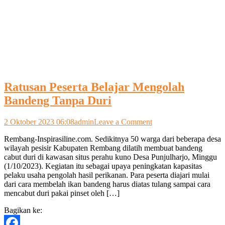
Ratusan Peserta Belajar Mengolah
Bandeng Tanpa Duri
on
2 Oktober 2023 06:08
admin
Leave a Comment
Ratusan
Rembang-Inspirasiline.com. Sedikitnya 50 warga dari beberapa desa
Peserta
wilayah pesisir Kabupaten Rembang dilatih membuat bandeng
Belajar
cabut duri di kawasan situs perahu kuno Desa Punjulharjo, Minggu
Mengolah
(1/10/2023). Kegiatan itu sebagai upaya peningkatan kapasitas
Bandeng
pelaku usaha pengolah hasil perikanan. Para peserta diajari mulai
Tanpa
dari cara membelah ikan bandeng harus diatas tulang sampai cara
Duri
mencabut duri pakai pinset oleh […]
Bagikan ke: