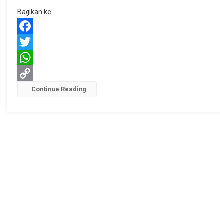
Para
Bagikan ke:
Pedagan
Semua
Pasar
Facebook
Di
Twitter
Blora
WhatsApp
Copy
Continue Reading
Link