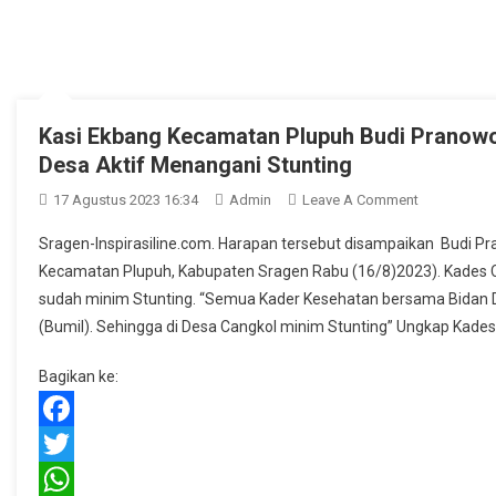
Kasi Ekbang Kecamatan Plupuh Budi Pranow
Desa Aktif Menangani Stunting
On
17 Agustus 2023 16:34
Admin
Leave A Comment
Kasi
Sragen-Inspirasiline.com. Harapan tersebut disampaikan Budi P
Ekbang
Kecamatan Plupuh, Kabupaten Sragen Rabu (16/8)2023). Kades C
Kecamatan
sudah minim Stunting. “Semua Kader Kesehatan bersama Bidan 
Plupuh
(Bumil). Sehingga di Desa Cangkol minim Stunting” Ungkap Kade
Budi
Pranowo
Bagikan ke:
Berharap
Semua
Kader
Facebook
Kesehatan
Twitter
Desa