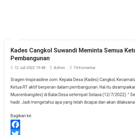
Kades Cangkol Suwandi Meminta Semua Ketu
Pembangunan
Pada
12 Juli 2022 19:48
Admin
74 Komentar
Kades
Sragen-Inspirasiline.com. Kepala Desa (Kades) Cangkol, Kecam
Cangkol
Ketua RT aktif berperan dalam pembangunan. Hal itu disampa
Suwandi
Musrenbangdes) di Balai Desa setempat Selasa (12/7/2022). ” Se
Meminta
hadir. Jadi mengetahui apa yang telah dicapai dan akan dilaksan
Semua
Ketua
Bagikan ke:
RT
Aktif
Berperan
Facebook