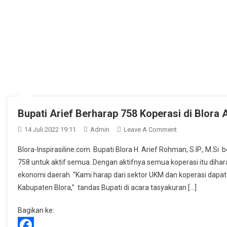
Bupati Arief Berharap 758 Koperasi di Blora 
On
14 Juli 2022 19:11
Admin
Leave A Comment
Bupati
Blora-Inspirasiline.com. Bupati Blora H. Arief Rohman, S.IP., M.S
Arief
758 untuk aktif semua. Dengan aktifnya semua koperasi itu diha
Berharap
ekonomi daerah. “Kami harap dari sektor UKM dan koperasi da
758
Kabupaten Blora,’’ tandas Bupati di acara tasyakuran […]
Koperasi
Di
Bagikan ke:
Blora
Aktif