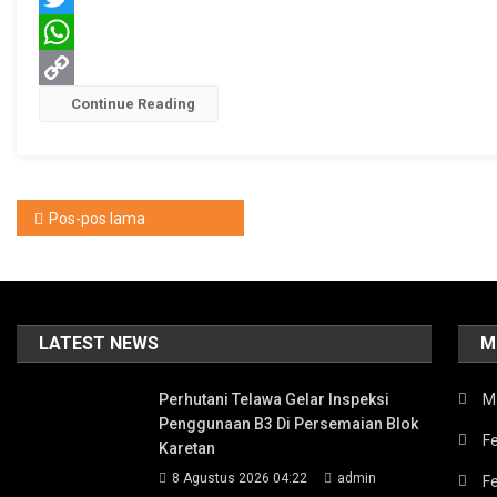
Dalam
Twitter
Pembangunan
WhatsApp
Copy
Continue Reading
Link
Navigasi
Pos-pos lama
pos
LATEST NEWS
M
Perhutani Telawa Gelar Inspeksi
M
Penggunaan B3 Di Persemaian Blok
Fe
Karetan
8 Agustus 2026 04:22
admin
F