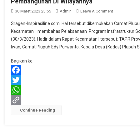
Pembangunan Di Wilayahnya
On
30 Maret 2023 23:55
Admin
Leave A Comment
Camat
Sragen-Inspirasiline.com. Hal tersebut dikemukakan Camat Plu
Plupuh
Kecamatan I membahas Pelaksanaan Program Insfrastruktur Sosi
Edy
(30/3/2023). Hadir dalam Rapat Kecamatan I tersebut: TAPR Pro
Purwanto
Iwan, Camat Plupuh Edy Purwanto, Kepala Desa (Kades) Plupuh Se
Meminta
Semua
Bagikan ke:
Masyarakat
Berperan
Aktif
Facebook
Dalam
Twitter
Pembangunan
Di
WhatsApp
Wilayahnya
Copy
Continue Reading
Link