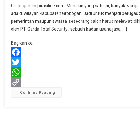
Diklat
Grobogan-Inspirasiline.com. Mungkin yang satu ini, banyak warga 
Satpam
ada di wilayah Kabupaten Grobogan. Jadi untuk menjadi petugas
PT.
pemerintah maupun swasta, seseorang calon harus melewati dikl
GTS
oleh PT. Garda Total Security , sebuah badan usaha jasa […]
Grobogan
Lulusanny
Bagikan ke:
Terserap
Semua
Di
Facebook
Pasar
Twitter
Kerja
WhatsApp
Copy
Continue Reading
Link