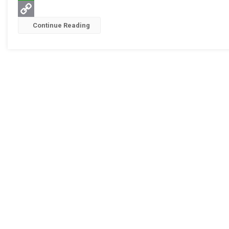
Aktif
WhatsApp
Menangani
Copy
Continue Reading
Stunting
Link