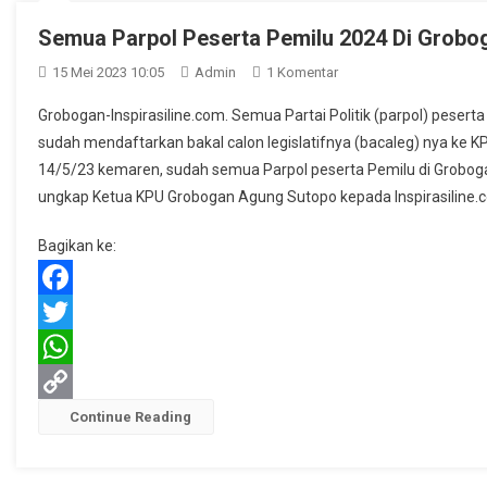
Semua Parpol Peserta Pemilu 2024 Di Grobo
Pada
15 Mei 2023 10:05
Admin
1 Komentar
Semua
Grobogan-Inspirasiline.com. Semua Partai Politik (parpol) peser
Parpol
sudah mendaftarkan bakal calon legislatifnya (bacaleg) nya ke 
Peserta
14/5/23 kemaren, sudah semua Parpol peserta Pemilu di Groboga
Pemilu
ungkap Ketua KPU Grobogan Agung Sutopo kepada Inspirasiline.co
2024
Di
Bagikan ke:
Grobogan
Daftarkan
Bacalegnya
Facebook
Twitter
WhatsApp
Copy
Continue Reading
Link