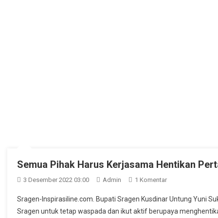
Semua Pihak Harus Kerjasama Hentikan Per
Pada
3 Desember 2022 03:00
Admin
1 Komentar
Semua
Sragen-Inspirasiline.com. Bupati Sragen Kusdinar Untung Yuni
Pihak
Sragen untuk tetap waspada dan ikut aktif berupaya menghenti
Harus