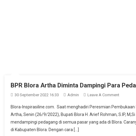
BPR Blora Artha Diminta Dampingi Para Ped
On
30 September 2022 16:33
Admin
Leave A Comment
BPR
Blora-Inspirasiline.com. Saat menghadiri Peresmian Pembukaa
Blora
Artha, Senin (26/9/2022), Bupati Blora H. Arief Rohman, S.IP, M,S
Artha
mendampingi pedagang di semua pasar yang ada di Blora. Caran
Diminta
di Kabupaten Blora. Dengan cara […]
Dampingi