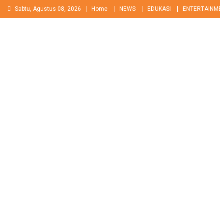
Skip
Sabtu, Agustus 08, 2026
Home
NEWS
EDUKASI
ENTERTAINM
to
content