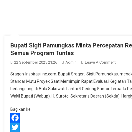
Bupati Sigit Pamungkas Minta Percepatan Re
Semua Program Tuntas
On
22 September 2025 21:26
Admin
Leave A Comment
Bupati
Sragen-Inspirasiline.com. Bupati Sragen, Sigit Pamungkas, me
Sigit
Standar Mutu Proyek Saat Memimpin Rapat Evaluasi Kegiatan Ta
Pamungk
berlangsung di Aula Sukowati Lantai 4 Gedung Kantor Terpadu Pe
Minta
Wakil Bupati (Wabup), H. Suroto, Sekretaris Daerah (Sekda), Hargi
Percepat
Realisasi
Bagikan ke:
Anggaran
Target
Novembe
Facebook
Semua