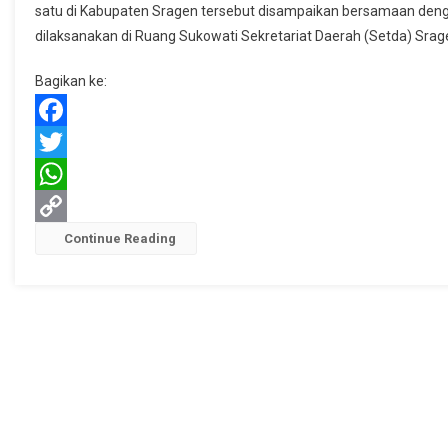
satu di Kabupaten Sragen tersebut disampaikan bersamaan deng
Kerjasama
dilaksanakan di Ruang Sukowati Sekretariat Daerah (Setda) Srag
Hentikan
Pertambahan
Bagikan ke:
Kasus
HIV
AIDS
Facebook
Di
Twitter
Sragen
WhatsApp
Copy
Continue Reading
Link