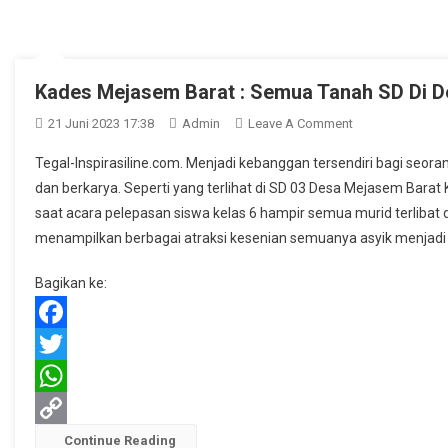
Kades Mejasem Barat : Semua Tanah SD Di D
On
21 Juni 2023 17:38
Admin
Leave A Comment
Kades
Tegal-Inspirasiline.com. Menjadi kebanggan tersendiri bagi seora
Mejasem
dan berkarya. Seperti yang terlihat di SD 03 Desa Mejasem Bara
Barat
saat acara pelepasan siswa kelas 6 hampir semua murid terlibat
:
menampilkan berbagai atraksi kesenian semuanya asyik menjadi 
Semua
Tanah
Bagikan ke:
SD
Di
Desa
Facebook
Mejasem
Twitter
Barat
Sudah
WhatsApp
Bersertifikat
Copy
Continue Reading