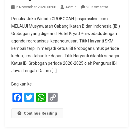
Pada
2 November 2020 08:08
Admin
23 Komentar
Titik
Penulis: Joko Widodo GROBOGAN | inspirasiline.com
Haryanti
MELALUI Musyawarah Cabang Ikatan Bidan Indonesia (IBI)
Kembali
Grobogan yang digelar di Hotel Kryad Purwodadi, dengan
Pimpin
agenda reorganisasi kepengurusan, Titik Haryanti SKM
IBI
Grobogan
kembali terpilih menjadi Ketua IBI Grobogan untuk periode
kedua, lima tahun ke depan. Titik Haryanti dilantik sebagai
Ketua IBI Grobogan periode 2020-2025 oleh Pengurus IBI
Jawa Tengah. Dalam […]
Bagikan ke:
Facebook
Twitter
WhatsApp
Copy
Link
Continue Reading